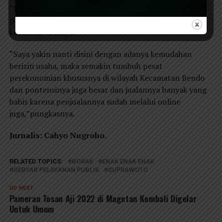
“Itulah kehebatan dari teknologi sekarang, tergantung
pada kita untuk memaknai dan memfaatkan untuk
kebaikan,”urainya.
“Saya yakin nanti disini dengan adanya kemudahan
berizin usaha, maka semakin tumbuh pesat
perekonomian khususnya di wilayah Kecamatan Bendo
dan pontensinya juga besar dan jualannya banyak yang
habis karena penjualannya sudah melalui online
juga,”pungkasnya.
Jurnalis: Cahyo Nugroho.
RELATED TOPICS:
BORAK
ENAK ENAK ENAK
GEBYAR PELAYANAN PUBLIK
SUPRAWOTO
UP NEXT
Pameran Tosan Aji 2022 di Magetan Kembali Digelar
Untuk Umum