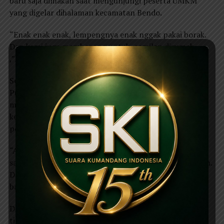
baru saja dimakan saat mengunjungi peserta UMKM
yang digelar dihalaman kecamatan Bendo.
“Enak enak enak, lempengnya enak nggak pakai borak.
Dan kami juga memborong untuk camilan dirumah
,”kata Suprawoto.
Sementara itu, kehadirannya diacara gebyar Pelayanan
Publik di pendopo Kecamatan Bendo Suprawoto
menyampaikan terima kasih kepada UMKM di wilayah
kecamatan Bendo, sebab mereka sudah melakukan
penjualan secara online.
“Artinya mereka (UMKM-red) sudah bisa melihat trend
saat ini, bahwa bisnis saat itu tidak harus dipinggir jalan.
Dan sekarang itu terbuka semua dan tidak ada
batas,”ungkapnya.
Dijelaskan pula, bahwa sekarang untuk membuka usaha
tidak perlu membuka toko besar dan modal besar.