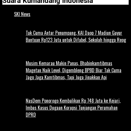
Suara Kumandang Indonesia
SKI News
Tak Cuma Antar Penumpang, KAI Daop 7 Madiun Guyur
Bantuan Rp123 Juta untuk Difabel, Sekolah hingga Reog
Musim Kemarau Makin Panas, Bhabinkamtibmas
Magetan Naik Level, Digembleng BPBD Biar Tak Cuma
Jago Jaga Kamtibmas, Tapi Juga Jinakkan Api
NasDem Ponorogo Kembalikan Rp 748 Juta ke Kejari,
Imbas Kasus Dugaan Korupsi Tunjangan Perumahan
DPRD