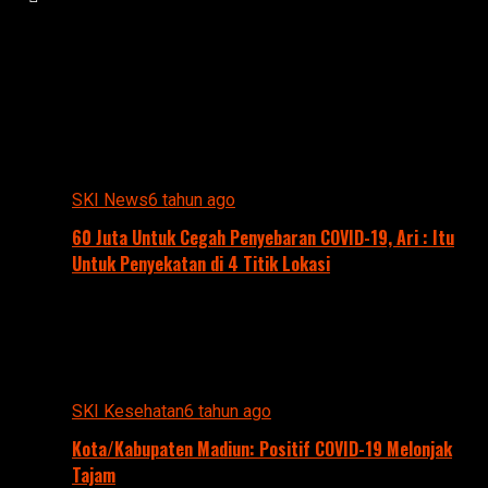
Suara Kumandang Indonesia
All posts tagged "COVID 19"
SKI News
6 tahun ago
60 Juta Untuk Cegah Penyebaran COVID-19, Ari : Itu
Untuk Penyekatan di 4 Titik Lokasi
SKI Kesehatan
6 tahun ago
Kota/Kabupaten Madiun: Positif COVID-19 Melonjak
Tajam