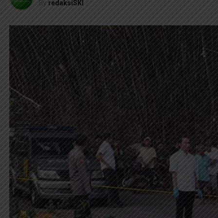
By
redaksiSKI