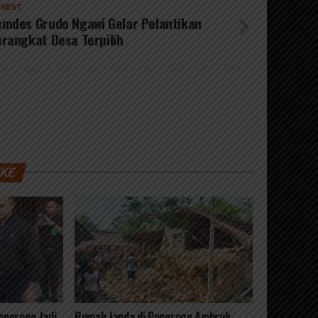
 NEXT
mdes Grudo Ngawi Gelar Pelantikan
rangkat Desa Terpilih
IKE
norogo Jadi
Rumah Janda di Ponorogo Ambruk,