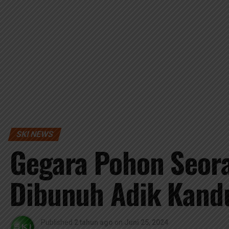
SKI NEWS
Gegara Pohon Seor
Dibunuh Adik Kand
Published
2 tahun ago
on
Juni 25, 2024