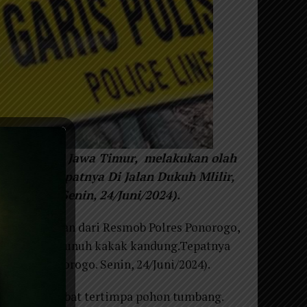
s Ponorogo, Jawa Timur, melakukan olah
andung.Tepatnya Di Jalan Dukuh Mlilir,
onorogo. Senin, 24/Juni/2024).
gas kepolisian dari Resmob Polres Ponorogo,
ra adik membunuh kakak kandung.Tepatnya
degan, Ponorogo. Senin, 24/Juni/2024).
ang rusak akibat tertimpa pohon tumbang.