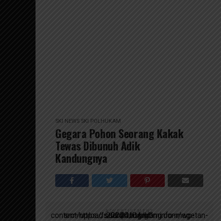
SKI NEWS
SKI POLHUKAM
Gegara Pohon Seorang Kakak
Tewas Dibunuh Adik
Kandungnya
ADVERTISEMENT
script async src=https://suarakumandang.com/wp-content/uploads/2024/04/kominfo-magetan-2024OIO.jpg""