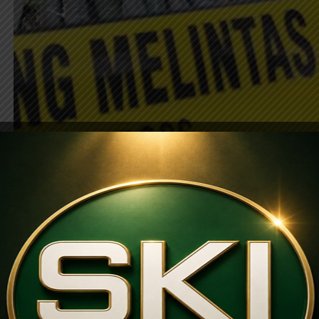
OLAH TKP: Petugas kepolisian dari Resmob Polre
kejadian tempat perkara adik membunuh kakak k
Desa Karang Joho, Kecamatan Badegan, P
Suarakumandang.com, BERITA PONOROGO.
Petu
Jawa Timur, melakukan olah kejadian tempat perka
Di Jalan Dukuh Mlilir, Desa Karang Joho, Kecamatan Ba
Gegara berselisih paham masalah ganti rugi pohon y