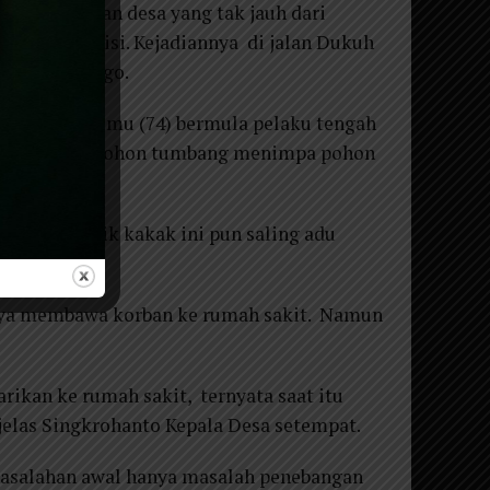
 sebuah jalan desa yang tak jauh dari
riksaan polisi. Kejadiannya di jalan Dukuh
tetan Ponorogo.
 kakaknya Ismu (74) bermula pelaku tengah
pa disengaja,pohon tumbang menimpa pohon
itebang. Adik kakak ini pun saling adu
pembunuhan.
aya membawa korban ke rumah sakit. Namun
rikan ke rumah sakit, ternyata saat itu
jelas Singkrohanto Kepala Desa setempat.
ermasalahan awal hanya masalah penebangan