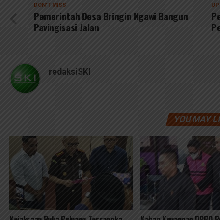
DON'T MISS
UP
Pemerintah Desa Bringin Ngawi Bangun
Pe
Pavingisasi Jalan
Pe
redaksiSKI
YOU MAY L
Kejaksaan Buka Peluang Tersangka
Kabag Keuangan DPRD Po