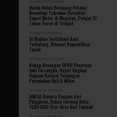
SKI NEWS
SKI POLHUKAM
Nyalip Nekat Berujung Petaka!
Kronologi Tabrakan Beruntun
Empat Motor di Magetan, Pelajar 17
Tahun Tewas di Tempat
SKI NEWS
SKI SOSEKBUD
Di Madiun Sertifikasi Aset
Terhalang, Riwayat Kepemilikan
Tanah
SKI NEWS
SKI POLHUKAM
Kabag Keuangan DPRD Ponorogo
Jadi Tersangka, Kejari Ungkap
Dugaan Korupsi Tunjangan
Perumahan Rp3,6 Miliar
SKI NEWS
SKI SOSEKBUD
UNESA Diminta Bangun dari
Pinggiran, Bukan Jantung Kota;
YLBH KBS: Biar Desa Ikut Tumbuh
SKI NEWS
SKI SOSEKBUD