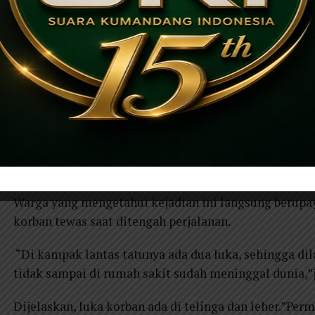
Seorang adik nekat bunuh kakak kandungnya sendiri di
tempat tinggalnya. Kini pelaku masih menjalani peme
Mlilir, Desa Karang Joho, Kecamatan Badegan, Kabup
Aksi pembunuhan yang dilakukan Ismono (70) kepada
menebang pohon Sengon miliknya untuk dijual. tan
jati dan pohon mangga milik Ismu.
Merasa tak terima pohon rusak tertimpa pohon yang d
mulut, hingga menimbulkan penganiayaan berujung 
Warga yang mengetahui kejadian ini langsung berup
korban tewas saat ditengah perjalanan.
“Di kampak lantas tatunya ada dua luka, sehingga dila
tidak sampai di rumah sakit sudah meninggal dunia,”
Dijelaskan, luka korban ada di telinga dan leher.”P