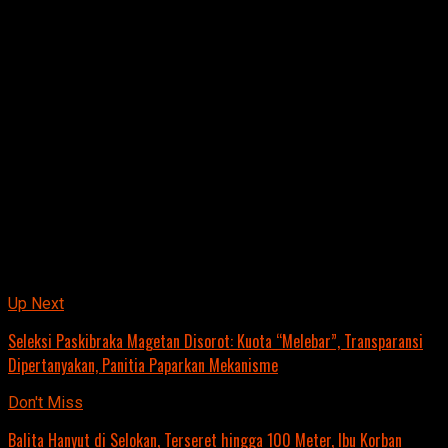
Di akhir pernyataan, Bupati menegaskan bahwa
keselamatan, kenyamanan, dan keamanan masyarakat
tetap jadi prioritas utama.
Apresiasi terhadap kritik juga disampaikan, termasuk dari
warga perantauan.
Tapi di balik itu, pesan yang tersirat cukup jelas:
masyarakat bukan cuma ingin didengar mereka juga ingin
melihat perubahan yang benar-benar terasa.
Jurnalis: Tim Redaksi.
Related Topics:
Up Next
Seleksi Paskibraka Magetan Disorot: Kuota “Melebar”, Transparansi
Dipertanyakan, Panitia Paparkan Mekanisme
Don't Miss
Balita Hanyut di Selokan, Terseret hingga 100 Meter, Ibu Korban