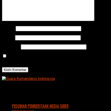
Nama
*
Email
*
Situs Web
Simpan nama, email, dan situs web saya pada peramban
ini untuk komentar saya berikutnya.
PEDOMAN PEMBERITAAN MEDIA SIBER