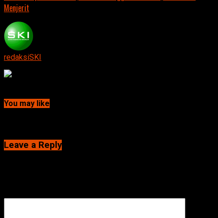
Menjerit
redaksiSKI
Continue Reading
You may like
Click to comment
Leave a Reply
Alamat email Anda tidak akan dipublikasikan.
Ruas yang wajib
ditandai
*
Komentar
*