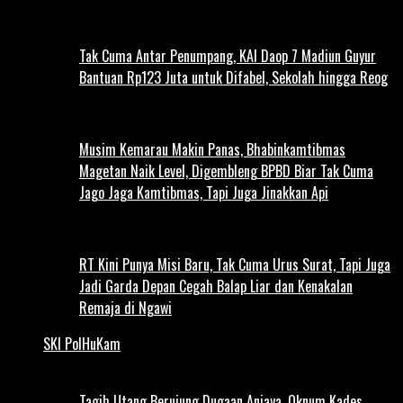
Tak Cuma Antar Penumpang, KAI Daop 7 Madiun Guyur
Bantuan Rp123 Juta untuk Difabel, Sekolah hingga Reog
Musim Kemarau Makin Panas, Bhabinkamtibmas
Magetan Naik Level, Digembleng BPBD Biar Tak Cuma
Jago Jaga Kamtibmas, Tapi Juga Jinakkan Api
RT Kini Punya Misi Baru, Tak Cuma Urus Surat, Tapi Juga
Jadi Garda Depan Cegah Balap Liar dan Kenakalan
Remaja di Ngawi
SKI PolHuKam
Tagih Utang Berujung Dugaan Aniaya, Oknum Kades