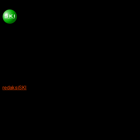
Published
4 bulan ago
on
April 11, 2026
By
redaksiSKI
Suarakumandang.com, BERITA MAGETAN
. Pemerintah
Kabupaten Magetan akhirnya buka suara soal isu lagi ramai
jadi omongan publik, dari banjir sampai agenda kegiatan di
Jakarta.