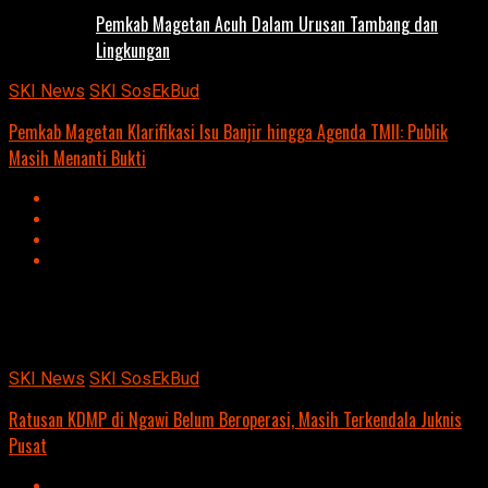
Pemkab Magetan Acuh Dalam Urusan Tambang dan
Lingkungan
SKI News
SKI SosEkBud
Pemkab Magetan Klarifikasi Isu Banjir hingga Agenda TMII: Publik
Masih Menanti Bukti
Advertisement
script async
src=https://suarakumandang.com/wp-
content/uploads/2024/04/kominfo-magetan-2024OIO.jpg""
SKI News
SKI SosEkBud
Ratusan KDMP di Ngawi Belum Beroperasi, Masih Terkendala Juknis
Pusat