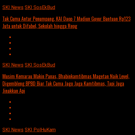
SKI News
SKI SosEkBud
Tak Cuma Antar Penumpang, KAI Daop 7 Madiun Guyur Bantuan Rp123
Juta untuk Difabel, Sekolah hingga Reog
SKI News
SKI SosEkBud
Musim Kemarau Makin Panas, Bhabinkamtibmas Magetan Naik Level,
Digembleng BPBD Biar Tak Cuma Jago Jaga Kamtibmas, Tapi Juga
Jinakkan Api
SKI News
SKI PolHuKam