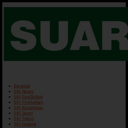
Beranda
SKI News
SKI SosEkBud
SKI PolHuKam
SKI Kesehatan
SKI Sport
SKI Tekno
SKI feature