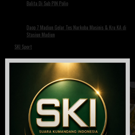
Balita Di Sub PIN Polio
Daop 7 Madiun Gelar Tes Narkoba Masinis & Kru KA di
Stasiun Madiun
SKI Sport
Ngebet Pingin Juara di Turnamen Voli U-21 Kapolres
Magetan, Pemkab Sewa Empat Pemain Luar