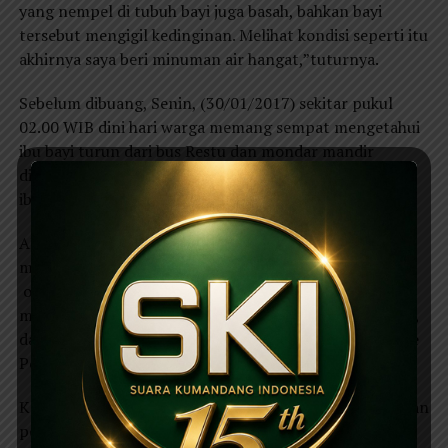
yang nempel di tubuh bayi juga basah, bahkan bayi
tersebut mengigil kedinginan. Melihat kondisi seperti itu
akhirnya saya beri minuman air hangat,”tuturnya.
Sebelum dibuang, Senin, (30/01/2017) sekitar pukul
02.00 WIB dini hari warga memang sempat mengetahui
ibu bayi turun dari bus Restu dan mondar mandir
disekitar lokasi. Namun warga tidak menduga jika sang
ibu tega membuang bayinya.
AKP Suwito Kapolsek Jenangan Ponorogo
menjelaskan,sesusai keterangan dari sejumlah saksi,
orang tua bayi sempat datang ke tempat buah dan
mengganti pampes.”Sempat ditanya oleh penjual buah,
dari mana mau kemana. Jawabnya dari Surabaya mau ke
Ponorogo,”terangnya.
Karena kondisi bayi masih lemas. petugas puskesmas dan
polisi langsung membawa bayi tak berdosa ke rumah