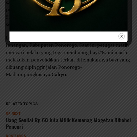
sakit umum dr Harjono Ponorogo untuk mendapat
penanganan intensif.”Bayi seberat 3.8 Kg dan panjang
51 Cm saat ini dirawat di rumah Sakit dr Harjono
sebelumnya di rawat di pukesmas Babadan,”ucapnya.
Lokasi ditemukannya bayi di Desa Ngrupit, Kecamatan
Jenangan, Kabupaten Ponorogo. Saat ini petugas masih
mencari pelaku yang tega membuang bayi.”Kami masih
melakukan penyelidikan terkait ditemukannya bayi yang
dibuang dipinggir jalan Ponorogo-
Madiun.pungkasnya.
Cahyo.
RELATED TOPICS:
UP NEXT
Uang Senilai Rp 60 Juta Milik Kemenag Magetan Dibobol
Pencuri
DON'T MISS