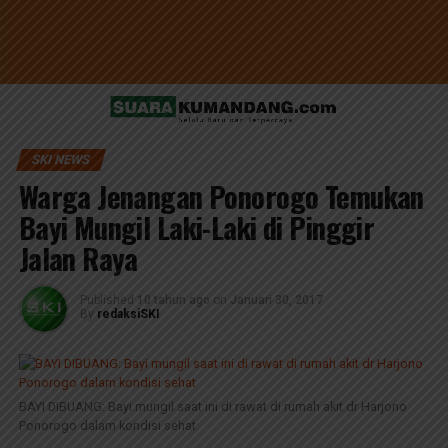
SKI NEWS
Warga Jenangan Ponorogo Temukan
Bayi Mungil Laki-Laki di Pinggir
Jalan Raya
Published
10 tahun ago
on
Januari 30, 2017
By
redaksiSKI
BAYI DIBUANG: Bayi mungil saat ini di rawat di rumah akit dr Harjono
Ponorogo dalam kondisi sehat