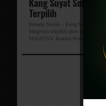
Kang Suyat Sebagai 
Terpilih
Bumda Nanik – Kang Suyat diteta
Magetan terpilih oleh KPU Mage
MAGETAN. Komisi Pemilihan Umu