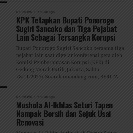
SKI NEWS
9 bulan ago
KPK Tetapkan Bupati Ponorogo
Sugiri Sancoko dan Tiga Pejabat
Lain Sebagai Tersangka Korupsi
Bupati Ponorogo Sugiri Sancoko bersama tiga
pejabat lain saat digelar konferensi pers oleh
Komisi Pemberantasan Korupsi (KPK) di
Gedung Merah Putih, Jakarta, Sabtu
(8/11/2025). Suarakumandang.com, BERITA...
SKI NEWS
9 bulan ago
Mushola Al-Ikhlas Seturi Tapen
Nampak Bersih dan Sejuk Usai
Renovasi
Mushola Al-Ikhlas terletak di Dusun Seturi,