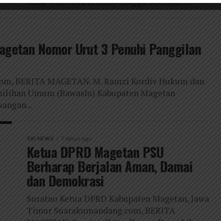
Anak Usia Dini (PAUD) hingga Sekolah...
Magetan Nomor Urut 3 Penuhi Panggilan
com, BERITA MAGETAN. M. Ramzi Kordiv Hukum dan
milihan Umum (Bawaslu) Kabupaten Magetan
sangan...
SKI NEWS
1 tahun ago
Ketua DPRD Magetan PSU
Berharap Berjalan Aman, Damai
dan Demokrasi
Suratno Ketua DPRD Kabupaten Magetan, Jawa
Timur Suarakumandang.com, BERITA