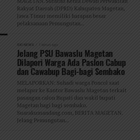
MAGETAN. Suratno Ketua Dewan Perwakilan
Rakyat Daerah (DPRD) Kabupaten Magetan,
Jawa Timur memiliki harapan besar
pelaksanaan Pemungutan...
SKI NEWS
1 tahun ago
Jelang PSU Bawaslu Magetan
Dilapori Warga Ada Paslon Cabup
dan Cawabup Bagi-bagi Sembako
MELAPORKAN: Suhadi warga Poncol saat
melapor ke Kantor Bawaslu Magetan terkait
pasangan calon Bupati dan wakil bupati
Magetan bagi bagi sembako.
Suarakumandang.com, BERITA MAGETAN.
Jelang Pemungutan...