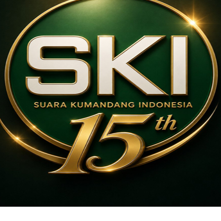
Bupati dan Wakil Bupati
pkan sebagai Bupati dan wakil Bupati
tan Suarakumandang.com, BERITA
m (KPU) Kabupaten Magetan resmi...
SKI NEWS
1 tahun ago
Wali Kota Kediri Melarang PAUD
dan SMP Menggelar Wisuda
Wali Kota Kediri Vinanda Prameswati
Suarakumandang.com, BERITA KEDIRI. Wali
Kota Kediri Vinanda Prameswati secara resmi
melarang satuan pendidikan dari Pendidikan