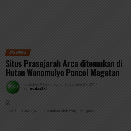
SKI NEWS
Situs Prasejarah Arca ditemukan di
Hutan Wonomulyo Poncol Magetan
Published
9 tahun ago
on
Desember 27, 2017
By
redaksiSKI
Inilah batu prasejarah ditemukan oleh warga Magetan