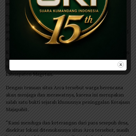
memberikan ilmu kesaktian kepada muridnya.
“Memang dulu pada jaman kerajaan Majapahit tempat
ini merupakan Padepokan Ki Hajar Wonokoso, untuk
memberi ilmu kesaktian kepada muridnya yang terkenal
dengan sebutan ilmu Sepi Angin” terang Supono
Ki Hajar Wonosoko merupakan resi pada jaman Kerajaan
Majapahit, sekaligus tokoh yang membabat Dukuh
Wonomulyo, Desa Genilangit, Kecamatan Poncol,
kabuapaten Magetan.
Dengan temuan situs Arca tersebut warga berencana
akan menjaga dan merawatnya, karena ini merupakan
salah satu bukti sejarah khususnya peninggalan Kerajaan
Majapahit.
“Kami menduga dan keterangan dari para sesepuh desa,
disekitar lokasi ditemukannya situs Arca tersebut, masih