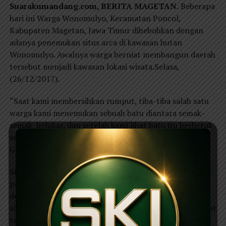
Suarakumandang.com, BERITA MAGETAN.
Beberapa
hari ini Warga Wonomulyo, Kecamatan Poncol,
Kabupaten Magetan, Jawa Timur dihebohkan dengan
adanya penemukan situs arca di kawasan hutan
Wonomulyo. Awalnya warga berniat membangun daerah
tersebut menjadi kawasan lokasi wisata.Selasa,
(26/12/2017).
“Saat kami membersihkan rumput, tiba-tiba salah satu
warga kami menemukan sebuah batu diantara semak-
semak belukar, dan setelah kami lihat batu itu berbetuk
seperti kepala raksasa,” ujar Supono Perangkat Desa
Genilangit, Kecamatan Poncol, Kabupaten Magetan.
Situs Arca berbentuk kepala raksasa itu, diduga situs
peninggalan Kerajaan Majapahit. Sebelumnya warga
desa sekitar sama sekali tidak mengetahui keberadaan
situs tersebut. Tetapi memang ada kisah dulunya tempat
tersebut dijadikan Padepokan Ki hajar Wonokoso untuk