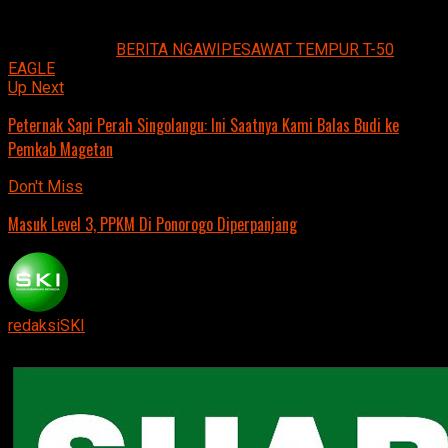
Jurnalis: Cahyo Nugroho.
Related Topics:
BERITA NGAWI
PESAWAT TEMPUR T-50
EAGLE
Up Next
Peternak Sapi Perah Singolangu: Ini Saatnya Kami Balas Budi ke
Pemkab Magetan
Don't Miss
Masuk Level 3, PPKM Di Ponorogo Diperpanjang
redaksiSKI