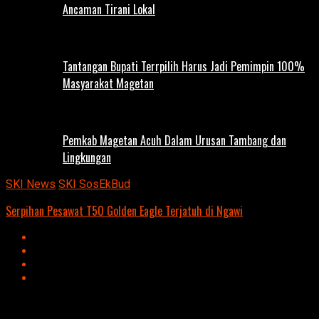
Ancaman Tirani Lokal
Tantangan Bupati Terrpilih Harus Jadi Pemimpin 100%
Masyarakat Magetan
Pemkab Magetan Acuh Dalam Urusan Tambang dan
Lingkungan
SKI News
SKI SosEkBud
Serpihan Pesawat T50 Golden Eagle Terjatuh di Ngawi
Advertisement
script async
src=https://suarakumandang.com/wp-