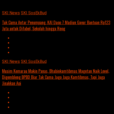
content/uploads/2024/04/kominfo-magetan-2024OIO.jpg""
SKI News
SKI SosEkBud
Tak Cuma Antar Penumpang, KAI Daop 7 Madiun Guyur Bantuan Rp123
Juta untuk Difabel, Sekolah hingga Reog
SKI News
SKI SosEkBud
Musim Kemarau Makin Panas, Bhabinkamtibmas Magetan Naik Level,
Digembleng BPBD Biar Tak Cuma Jago Jaga Kamtibmas, Tapi Juga
Jinakkan Api