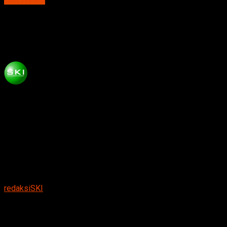
Serpihan Pesawat T50 Golden Eagle
Terjatuh di Ngawi
Published
5 tahun ago
on
Agustus 11, 2021
By
redaksiSKI
Suarakumandang.com, BERITA NGAWI.
Warga Desa