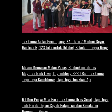
Tak Cuma Antar Penumpang, KAI Daop 7 Madiun Guyur
Bantuan Rp123 Juta untuk Difabel, Sekolah hingga Reog
Musim Kemarau Makin Panas, Bhabinkamtibmas
Magetan Naik Level, Digembleng BPBD Biar Tak Cuma
Jago Jaga Kamtibmas, Tapi Juga Jinakkan Api
RT Kini Punya Misi Baru, Tak Cuma Urus Surat, Tapi Juga
Jadi Garda Depan Cegah Balap Liar dan Kenakalan
Remaja di Ngawi