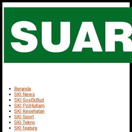
Beranda
SKI News
SKI SosEkBud
SKI PolHuKam
SKI Kesehatan
SKI Sport
SKI Tekno
SKI feature