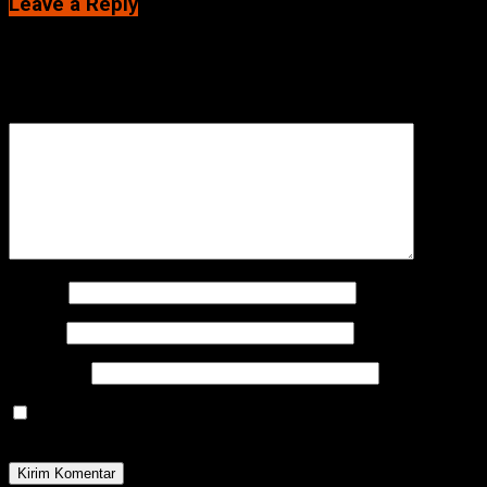
Leave a Reply
Alamat email Anda tidak akan dipublikasikan.
Ruas yang wajib
ditandai
*
Komentar
*
Nama
*
Email
*
Situs Web
Simpan nama, email, dan situs web saya pada peramban
ini untuk komentar saya berikutnya.