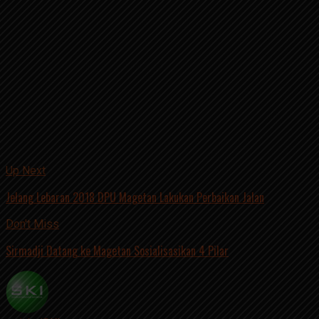
Pamela Riskita, di GKI Diponegoro. Sementara, kedua anak
laki-lakinya, Yusuf Fadil dan Firman Halim, meledakkan diri
di Gereja Santa Maria Tak Bercela,, dengan mengendarai
motor.
Sementara itu, Dita Upriyanto, sebagai kepala keluarga,
melakukan bom bunuh diri di Gereja Pantekosta Pusat
dengan mengendarai mobil. Mereka tewas seketika dalam
aksi bom bunuh diri itu.
Cahyo
.
Related Topics:
Up Next
Jelang Lebaran 2018 DPU Magetan Lakukan Perbaikan Jalan
Don't Miss
Sirmadji Datang ke Magetan Sosialisasikan 4 Pilar