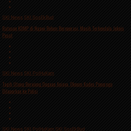
SKI News
SKI SosEkBud
Ratusan KDMP di Ngawi Belum Beroperasi, Masih Terkendala Juknis
Pusat
SKI News
SKI PolHuKam
Tagih Utang Berujung Dugaan Aniaya, Oknum Kades Ponorogo
Dilaporkan ke Polisi
SKI News
SKI PolHuKam
SKI SosEkBud