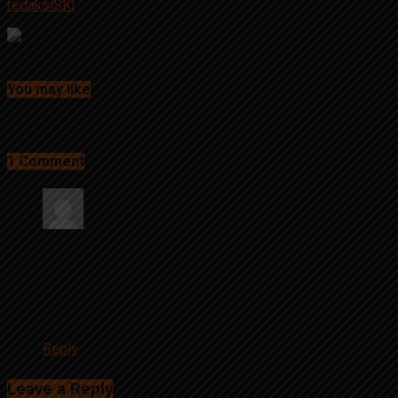
redaksiSKI
Continue Reading
You may like
1 Comment
1 Comment
agus
Mei 17, 2018 at 11:01 pm
Makin berbobot beritane jenengan kang cahyo
Reply
Leave a Reply