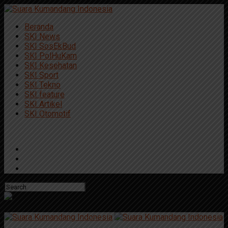
Beranda
SKI News
SKI SosEkBud
SKI PolHuKam
SKI Kesehatan
SKI Sport
SKI Tekno
SKI feature
SKI Artikel
SKI Otomotif
Connect with us