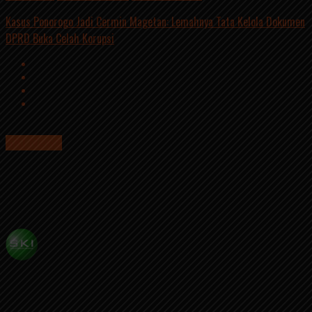
Kasus Ponorogo Jadi Cermin Magetan: Lemahnya Tata Kelola Dokumen
DPRD Buka Celah Korupsi
SKI News
Satu Liang Lahat di Magetan Menanti
Bomber Dita-Puji Sekeluarga
Published
8 tahun ago