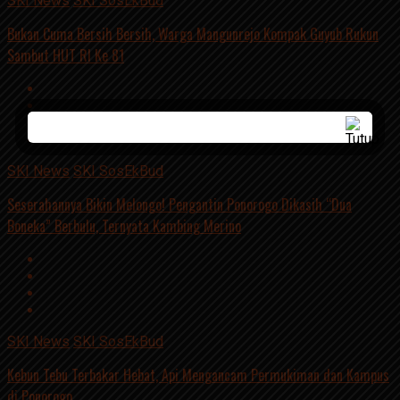
SKI News
SKI SosEkBud
Bukan Cuma Bersih Bersih, Warga Mangunrejo Kompak Guyub Rukun
Sambut HUT RI Ke 81
SKI News
SKI SosEkBud
Seserahannya Bikin Melongo! Pengantin Ponorogo Dikasih “Dua
Boneka” Berbulu, Ternyata Kambing Merino
SKI News
SKI SosEkBud
Kebun Tebu Terbakar Hebat, Api Mengancam Permukiman dan Kampus
di Ponorogo