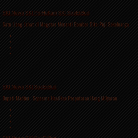
SKI News
SKI PolHuKam
SKI SosEkBud
Satu Liang Lahat di Magetan Menanti Bomber Dita-Puji Sekeluarga
Advertisement
script async
src=https://suarakumandang.com/wp-
content/uploads/2024/04/kominfo-magetan-2024OIO.jpg""
SKI News
SKI SosEkBud
Bupati Madiun : Sepasma Hasilkan Perputaran Uang Milyaran