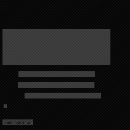
Alamat email Anda tidak akan dipublikasikan.
Ruas yang wajib
ditandai
*
Komentar
*
Nama
*
Email
*
Situs Web
Simpan nama, email, dan situs web saya pada peramban
ini untuk komentar saya berikutnya.