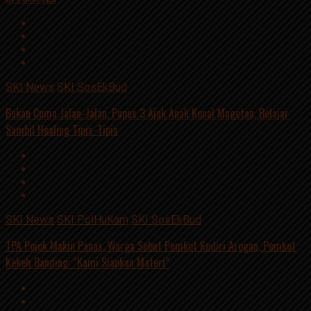
SKI News
SKI SosEkBud
Bukan Cuma Jalan-Jalan. Pupus 3 Ajak Anak Kenal Magetan, Belajar
Sambil Healing Tipis-Tipis
SKI News
SKI PolHuKam
SKI SosEkBud
TPA Pojok Makin Panas, Warga Sebut Pemkot Kediri Arogan, Pemkot
Kekeh Banding: “Kami Siapkan Materi”