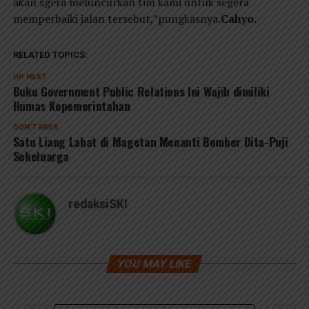
akan sgera meluncurkan tim kami untuk segera
memperbaiki jalan tersebut,”pungkasnya
.Cahyo.
RELATED TOPICS:
UP NEXT
Buku Government Public Relations Ini Wajib dimiliki
Humas Kepemerintahan
DON'T MISS
Satu Liang Lahat di Magetan Menanti Bomber Dita-Puji
Sekeluarga
redaksiSKI
YOU MAY LIKE