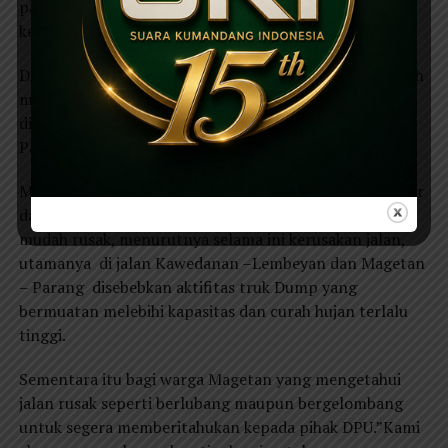
para mudik nanti bisa merasa nyaman,”terang Muhtar
kepada suara kumandang.Rabu(16/05/2018).
Dijelaskan pula, beberapa ruas jalan yang ditangani oleh
masing-masing UPDT dengan sistem pemeliharaan
diantaranya ruas Lembeyan-Kawedanan, Magetan-
Parang, Magetan,-Panekan dan Barat-Kartoharjo.
Muhtar berharap selama arus mudik dan arus balik akhir
dan awal bulan juni 2018 nanti, kondisi jalan tidak
mudah rusak, menurutnya selama ini kerusakan jalan,
utamanya di jalan Kawedanan –Lembeyan dan Magetan
– Parang disebebkan aktifitas truk Dump yang
bermuatan melebihi kapasitas dan curah hujan terlalu
tinggi.
Sementara itu bagi warga Magetan yang mengetahui
jalan rusak seperti berlubang maupun bergelombang
untuk segera memberitahukan kepada pihak DPU.”Kami