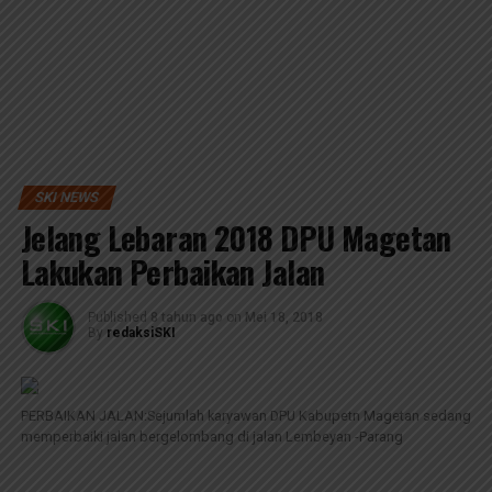
SKI NEWS
Jelang Lebaran 2018 DPU Magetan
Lakukan Perbaikan Jalan
Published
8 tahun ago
on
Mei 18, 2018
By
redaksiSKI
PERBAIKAN JALAN:Sejumlah karyawan DPU Kabupetn Magetan sedang
memperbaiki jalan bergelombang di jalan Lembeyan -Parang