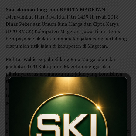
Suarakumandang.com,BERITA MAGETAN
.
Menyambut Hari Raya Idul Fitri 1439 Hijriyah 2018
Dinas Pekerjaan Umum Bina Marga dan Cipta Karya
(DPU BMCK) Kabupaten Magetan, Jawa Timur terus
berupaya melakukan penambalan jalan yang berlubang
disejumlah titik jalan di kabupaten di Magetan.
Muhtar Wahid Kepala Bidang Bina Marga jalan dan
jembatan DPU Kabupaten Magetan mengatakan
pihaknya terus memantau ruas jalan yang kondisinya
tidak baik.“Dalam hal ini, pihak kami akan
memproritaskan arus jalan yang lalu lintasnya padat.
Dan semua itu disesuaikan dengan anggaran yang
ada,”kata Muhtar.
“Jika disesuaikan dengan anggaran yang ada kami hanya
bisa melakukan pekerjaan pemeliharaan seperti jalan
berlubang maupun bergelombang. Dengan harapan agar