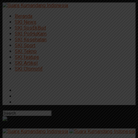
Beranda
SKI News
SKI SosEkBud
SKI PolHuKam
SKI Kesehatan
SKI Sport
SKI Tekno
SKI feature
SKI Artikel
SKI Otomotif
Connect with us