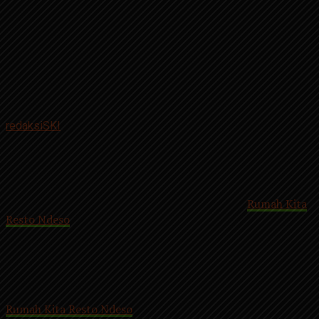
Published
2 tahun ago
on
Maret 25, 2024
By
redaksiSKI
Pintu msuk Rumah Kita Resto Ndeso Magetan
Suarakumandang.com, BERITA MAGETAN.
Rumah Kita
Resto Ndeso
di Kecamatan Plaosan Kabupaten Magetan,
Jawa Timur merupakan rumah makan yang menyajikan
berbagai menu makanan dan minuman khas Jawa seperti
ayam goreng, soto ayam, wedang rempah dan masih banyak
lainnya.
Rumah Kita Resto Ndeso
berlokasi di pinggir Jalan Raya