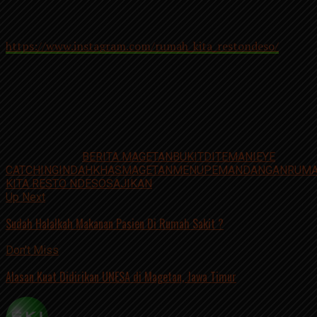
Kecamatan Plaosan dari atas serta Gunung Lawu dan
pemandangan lainnya.
https://www.instagram.com/rumah_kita_restondeso/
Rumah Kita Resto
Ndeso. Restaurant. Open 10.00 – 20.00
WIB. Hari Senin Tutup Kecuali Hari Libur/Event Hp: 0857-
5802-7708
Jurnalis: Cahyo Nugroho
Related Topics:
BERITA MAGETAN
BUKIT
DITEMANI
EYE
CATCHING
INDAH
KHAS
MAGETAN
MENU
PEMANDANGAN
RUM
KITA RESTO NDESO
SAJIKAN
Up Next
Sudah Halalkah Makanan Pasien Di Rumah Sakit ?
Don't Miss
Alasan Kuat Didirikan UNESA di Magetan, Jawa Timur