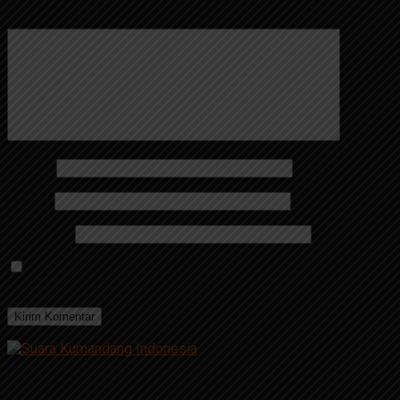
Komentar
*
Nama
*
Email
*
Situs Web
Simpan nama, email, dan situs web saya pada peramban
ini untuk komentar saya berikutnya.