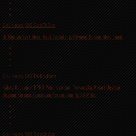
SKI News
SKI SosEkBud
Di Madiun Sertifikasi Aset Terhalang, Riwayat Kepemilikan Tanah
SKI News
SKI PolHuKam
Kabag Keuangan DPRD Ponorogo Jadi Tersangka, Kejari Ungkap
Dugaan Korupsi Tunjangan Perumahan Rp3,6 Miliar
SKI News
SKI SosEkBud