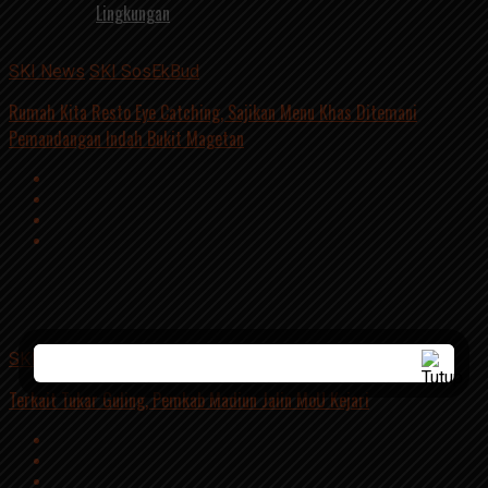
Lingkungan
SKI News
SKI SosEkBud
Rumah Kita Resto Eye Catching, Sajikan Menu Khas Ditemani
Pemandangan Indah Bukit Magetan
Advertisement
script async
src=https://suarakumandang.com/wp-
content/uploads/2024/04/kominfo-magetan-2024OIO.jpg""
SKI News
SKI SosEkBud
Terkait Tukar Guling, Pemkab Madiun Jalin MoU Kejari