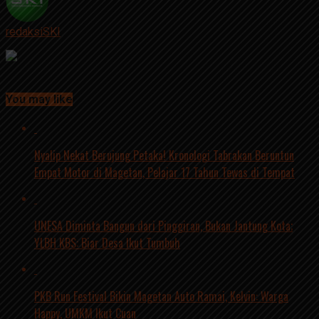
redaksiSKI
Continue Reading
You may like
Nyalip Nekat Berujung Petaka! Kronologi Tabrakan Beruntun
Empat Motor di Magetan, Pelajar 17 Tahun Tewas di Tempat
UNESA Diminta Bangun dari Pinggiran, Bukan Jantung Kota;
YLBH KBS: Biar Desa Ikut Tumbuh
PKB Run Festival Bikin Magetan Auto Ramai, Kelvin: Warga
Happy, UMKM Ikut Cuan