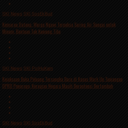
SKI News
SKI SosEkBud
Kemarau Datang, Warga Ngawi Terpaksa Saring Air Sungai untuk
Minum, Bantuan Tak Kunjung Tiba
SKI News
SKI PolHuKam
Kejaksaan Buka Peluang Tersangka Baru di Kasus Mark Up Tunjangan
DPRD Ponorogo, Kerugian Negara Masih Berpotensi Bertambah
SKI News
SKI SosEkBud