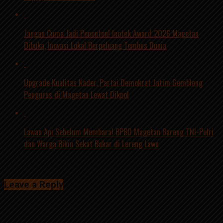
Jangan Cuma Jadi Penonton! Inotek Award 2026 Magetan
Dibuka, Inovasi Lokal Berpeluang Tembus Dunia
Upgrade Kualitas Kader, Partai Demokrat Jatim Gembleng
Pengurus di Magetan Lewat Dikpol
Lawan Api Sebelum Membara! BPBD Magetan Bareng TNI-Polri
dan Warga Bikin Sekat Bakar di Lereng Lawu
Click to comment
Leave a Reply
Alamat email Anda tidak akan dipublikasikan.
Ruas yang wajib
ditandai
*