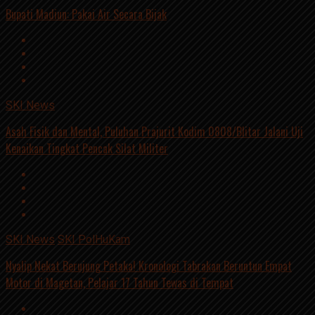
Bupati Madiun: Pakai Air Secara Bijak
SKI News
Asah Fisik dan Mental, Puluhan Prajurit Kodim 0808/Blitar Jalani Uji
Kenaikan Tingkat Pencak Silat Militer
SKI News
SKI PolHuKam
Nyalip Nekat Berujung Petaka! Kronologi Tabrakan Beruntun Empat
Motor di Magetan, Pelajar 17 Tahun Tewas di Tempat