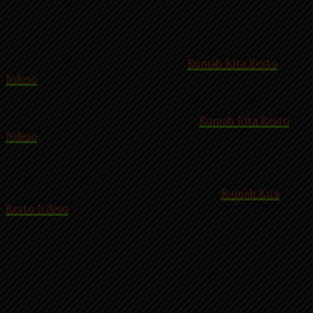
Plaosan Poncol. Kurang lebih 20 km dari Magetan kota
menuju ke arah wisata Sarangan.
Jika anda bersama keluarga maupun rekan kerja hendak
berkunjung untuk menikmati menu
Rumah Kita Resto
Ndeso
dari pertigaan depan Polsek Plaosan menuju arah
selatan, kurang lebih 2 Km kiri jalan.
Bagi pengunjung tidak perlu khawatir
Rumah Kita Resto
Ndeso
memiliki lahan parkir yang cukup luas. Bagi umat
muslim Rumah Kita Resto Ndeso juga menyediakan tempat
ibadah.
Tak hanya sampai di situ saja, pengunjung
Rumah Kita
Resto Ndeso
sambil menikmati menu juga disuguhi dengan
pemandangan yang indah.
Pengunjung dapat melihat pemandangan Kota
Kecamatan Plaosan dari atas serta Gunung Lawu dan
pemandangan lainnya
.