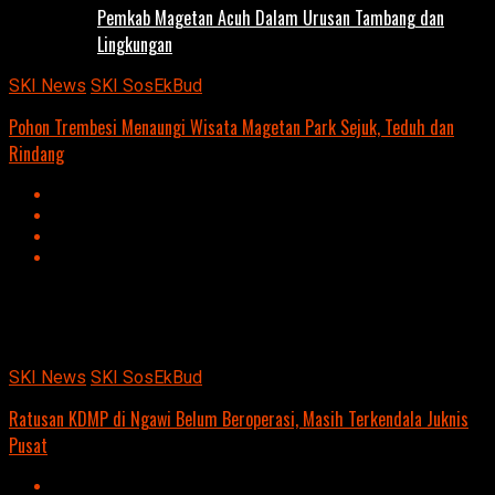
Pemkab Magetan Acuh Dalam Urusan Tambang dan
Lingkungan
SKI News
SKI SosEkBud
Pohon Trembesi Menaungi Wisata Magetan Park Sejuk, Teduh dan
Rindang
Advertisement
script async
src=https://suarakumandang.com/wp-
content/uploads/2024/04/kominfo-magetan-2024OIO.jpg""
SKI News
SKI SosEkBud
Ratusan KDMP di Ngawi Belum Beroperasi, Masih Terkendala Juknis
Pusat