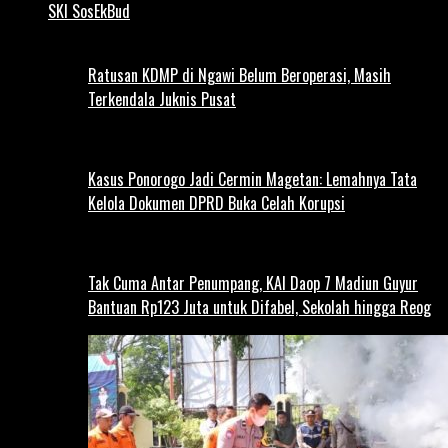
SKI SosEkBud
Ratusan KDMP di Ngawi Belum Beroperasi, Masih
Terkendala Juknis Pusat
Kasus Ponorogo Jadi Cermin Magetan: Lemahnya Tata
Kelola Dokumen DPRD Buka Celah Korupsi
Tak Cuma Antar Penumpang, KAI Daop 7 Madiun Guyur
Bantuan Rp123 Juta untuk Difabel, Sekolah hingga Reog