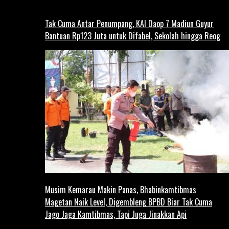
Tak Cuma Antar Penumpang, KAI Daop 7 Madiun Guyur
Bantuan Rp123 Juta untuk Difabel, Sekolah hingga Reog
Musim Kemarau Makin Panas, Bhabinkamtibmas
Magetan Naik Level, Digembleng BPBD Biar Tak Cuma
Jago Jaga Kamtibmas, Tapi Juga Jinakkan Api