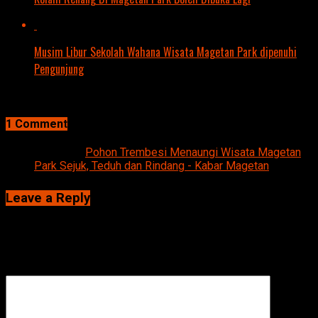
Musim Libur Sekolah Wahana Wisata Magetan Park dipenuhi
Pengunjung
1 Comment
1 Comment
Pingback:
Pohon Trembesi Menaungi Wisata Magetan
Park Sejuk, Teduh dan Rindang - Kabar Magetan
Leave a Reply
Alamat email Anda tidak akan dipublikasikan.
Ruas yang wajib
ditandai
*
Komentar
*