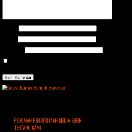
Nama
*
Email
*
Situs Web
Simpan nama, email, dan situs web saya pada peramban
ini untuk komentar saya berikutnya.
PEDOMAN PEMBERITAAN MEDIA SIBER
TENTANG KAMI