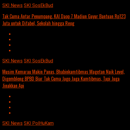
SKI News
SKI SosEkBud
Tak Cuma Antar Penumpang, KAI Daop 7 Madiun Guyur Bantuan Rp123
Juta untuk Difabel, Sekolah hingga Reog
SKI News
SKI SosEkBud
Musim Kemarau Makin Panas, Bhabinkamtibmas Magetan Naik Level,
Digembleng BPBD Biar Tak Cuma Jago Jaga Kamtibmas, Tapi Juga
Jinakkan Api
SKI News
SKI PolHuKam