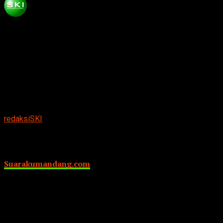
Published
4 tahun ago
on
September 1, 2022
By
redaksiSKI
WISATA MAGETAN PARK
Suarakumandang.com
,BERITA MAGETAN.
Wisata
Magetan Park merupakan obyek wisata yang terletak
ditengah Kota Magetan tepatnya di Jalan Pahlawan depan
Kantor Dewan Pimpinan Rakyat Daerah (DPRD) Kabupaten
Magetan, Jawa Timur.