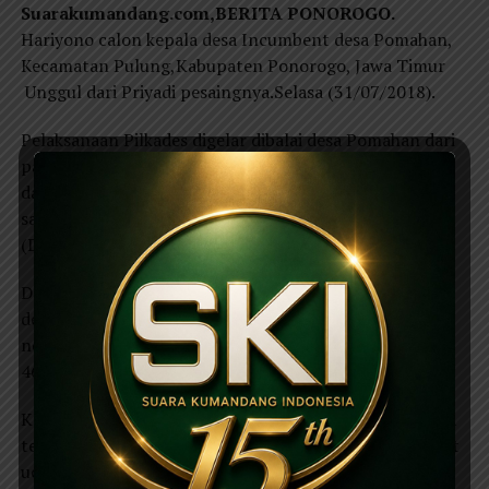
Suarakumandang.com,BERITA PONOROGO.
Hariyono calon kepala desa Incumbent desa Pomahan,
Kecamatan Pulung,Kabupaten Ponorogo, Jawa Timur
Unggul dari Priyadi pesaingnya.Selasa (31/07/2018).
Pelaksanaan Pilkades digelar dibalai desa Pomahan dari
pagi pukul 07.24 WIB hingga pukul 17.00 WIB. Sesuai
data dari panitia pelaksanaan pilkades Pomahan suara
sah 2.865 suara dari total 3.713 Daftar pemilih tetap
(DPT).
Dari dua kandidat tersebut Haryono nomor urut satu
dengan memperoleh 1.530 suara, sementara kandidat
nomor urut dua Pariyadi memperoleh 1.335 suara dan
46 suara yang dinyatakan tidak sah.
Kandindat Incumbent Haryono usai memperoleh suara
terbanyak dari pesaingnya Pariyadi langsung mendapat
ucapan selamat dari sejumlah warga desa Pomahan.