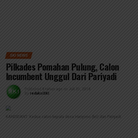
SKI NEWS
Pilkades Pomahan Pulung, Calon
Incumbent Unggul Dari Pariyadi
Published
8 tahun ago
on
Juli 31, 2018
By
redaksiSKI
KANDIDANT: Kedua calon kepala desa Hariyono (kri) dan Pariyadi