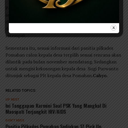
Pelaksanaan pemilihan kepala desa berjalan dengan
aman dan lancar. Untuk mengantisipasi hal yang tidak
diinginkan panitia bekerjasama dengan petugas Polisi
dari Polres Ponorogo serta dibantu Linmas desa
setempat.
Sementara itu, sesuai informasi dari panitia pilkades
Pomahan calon kepala desa terpilih sesuai rencana akan
dilantik pada bulan november mendatang. Sedangkan
untuk mengisi kekosongan kepala desa Sugi Purwanto
ditunjuk sebagai Plt kepala desa Pomahan.
Cahyo.
RELATED TOPICS:
UP NEXT
Ini Tanggapan Karmini Soal PSK Yang Mangkal Di
Maospati Terjangkit HIV/AIDS
DON'T MISS
Panitia Pilkades Pomahan Sediakan 17 Pick Up