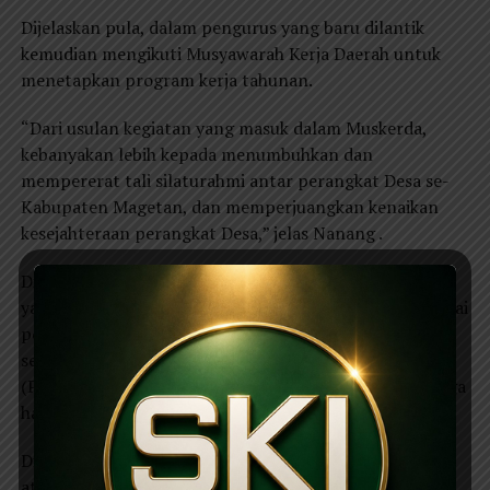
Dijelaskan pula, dalam pengurus yang baru dilantik
kemudian mengikuti Musyawarah Kerja Daerah untuk
menetapkan program kerja tahunan.
“Dari usulan kegiatan yang masuk dalam Muskerda,
kebanyakan lebih kepada menumbuhkan dan
mempererat tali silaturahmi antar perangkat Desa se-
Kabupaten Magetan, dan memperjuangkan kenaikan
kesejahteraan perangkat Desa,” jelas Nanang .
Dijelaskan pula, bahwa PPDI murni organisasi profesi
yang bersifat independen, tidak berafiliasi dengan partai
politik, dan tidak terikat dengan organisasi apapun
seperti halnya Persatuan Guru Republik Indonesia
(PGRI) yang menjadi organisasi para guru, demikian juga
halnya Perangkat Desa yang tergabung dalam PPDI.
Disebutkan, bahwa dalam menjalankan roda organisasi
atau program kerja PPDI anggaran yang diperoleh dari