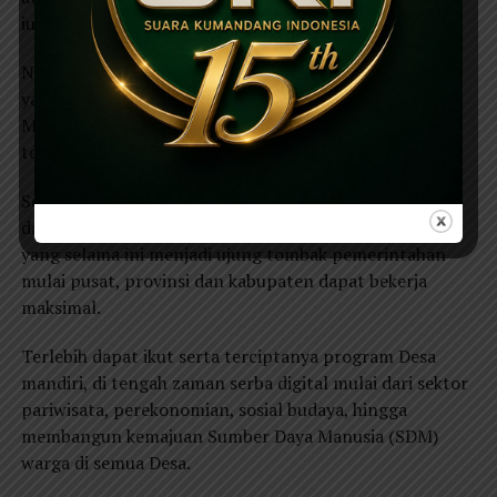
iuran anggota dan pihak ketiga yang tidak mengikat.
Nanang mencontohkan seperti halnya acara Muskerda
yang digelar hari ini. Dari 207 Desa se-Kabupaten
Magetan semua ikut berkontribusi demi
terselenggaranya acara tersebut.
Sementara itu, Bupati Magetan Suprawoto yang hadir
dalam acara tersebut berharap semua perangkat Desa
yang selama ini menjadi ujung tombak pemerintahan
mulai pusat, provinsi dan kabupaten dapat bekerja
maksimal.
Terlebih dapat ikut serta terciptanya program Desa
mandiri, di tengah zaman serba digital mulai dari sektor
pariwisata, perekonomian, sosial budaya, hingga
membangun kemajuan Sumber Daya Manusia (SDM)
warga di semua Desa.