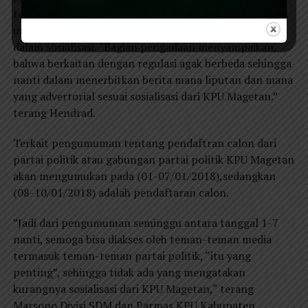
tentunya akan membantu KPU Magetan dalam konteks
untuk biaya jasa advertorial (Adv) kemudian mungkin
dalam sosialisasi. “Bagian pengadaan menyampaikan,
bahwa berkaitan dengan regulasi agak berbeda sehingga
nanti dalam menerbitkan berita mana liputan dan mana
yang advertorial sesuai sosialisasi dari KPU Magetan.”
terang Hendrad.
Terkait pengumuman tentang pendaftran calon dari
partai politik atau gabungan partai politik KPU Magetan
akan mengumukan pada (01-07/01/2018),sedangkan
(08-10/01/2018) adalah pendaftaran calon.
”Jadi dari pengumuman seminggu antara tanggal 1-7
nanti, semoga bisa diakses oleh teman-teman media
termasuk teman-teman partai politik, “itu yang
penting”, sehingga tidak ada yang mengatakan
kurangnya sosialisasi dari KPU Magetan,“ terang
Marsono Divisi SDM dan Parmas KPU Kabupaten