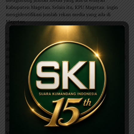
menghitung jumlah media yang ada di wilayah
Kabupaten Magetan. Selain itu, KPU Magetan ingin
mengidentifikasi jumlah rekan media yang ada di
Magetan.
” Selama ini terkadang ketika kami melakukan kegiatan,
kami juga menemukan rekan media yang jarang ditemui
di Magetan, sehingga dengan adanya acara ini kami
mudah untuk mendata berapa jumlah rekan media yang
ada di Kabupaten Magetan,” jelasnya.
Dalam program liputan kedepan KPU Magetan
mempunyai wacana untuk rekan wartawan akan
dijadikan sebagai media center KPU Magetan.“Untuk
identitas teman-teman media centernya KPU Magetan
akan membuatkan kaos atau bentuk lainnya, sehingga
nanti ada komunikasi intensif antara KPU Magetan
dengan rekan media.” Katanya.
Masih kata Hendrat, dengan adanya database ini