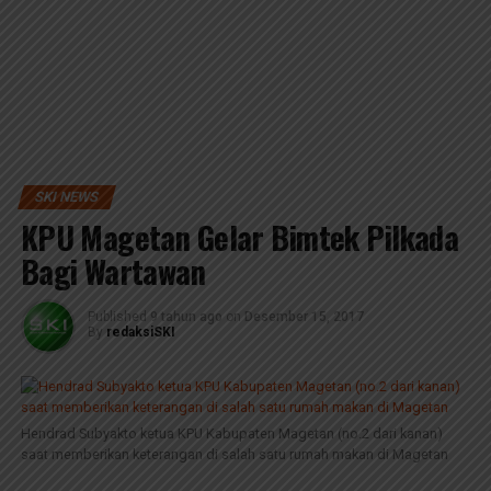
SKI NEWS
KPU Magetan Gelar Bimtek Pilkada
Bagi Wartawan
Published
9 tahun ago
on
Desember 15, 2017
By
redaksiSKI
Hendrad Subyakto ketua KPU Kabupaten Magetan (no.2 dari kanan)
saat memberikan keterangan di salah satu rumah makan di Magetan