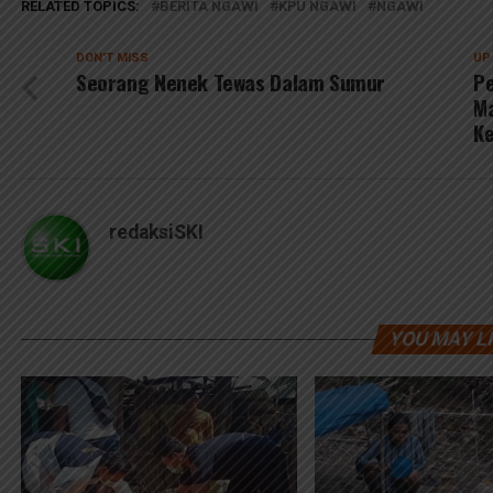
RELATED TOPICS:
BERITA NGAWI
KPU NGAWI
NGAWI
DON'T MISS
UP
Seorang Nenek Tewas Dalam Sumur
P
Ma
K
redaksiSKI
YOU MAY L