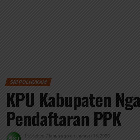
SKI POLHUKAM
KPU Kabupaten Ng
Pendaftaran PPK
Published
7 tahun ago
on
Januari 15, 2020