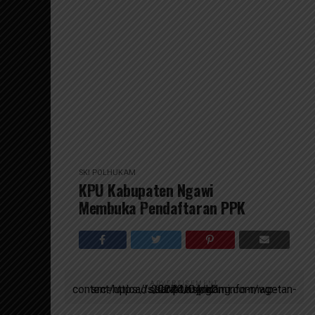
SKI POLHUKAM
KPU Kabupaten Ngawi
Membuka Pendaftaran PPK
ADVERTISEMENT
script async src=https://suarakumandang.com/wp-content/uploads/2024/04/kominfo-magetan-2024OIO.jpg""