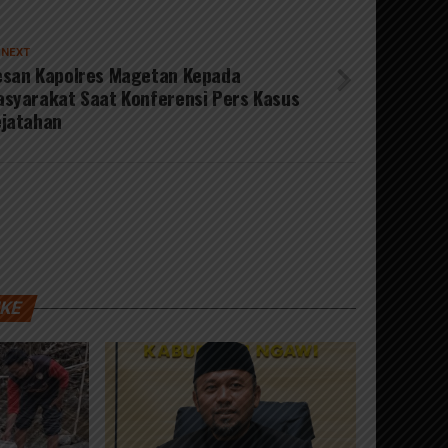
 NEXT
esan Kapolres Magetan Kepada
syarakat Saat Konferensi Pers Kasus
ejatahan
IKE