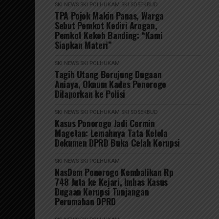
SKI NEWS
SKI POLHUKAM
SKI SOSEKBUD
TPA Pojok Makin Panas, Warga
Sebut Pemkot Kediri Arogan,
Pemkot Kekeh Banding: “Kami
Siapkan Materi”
SKI NEWS
SKI POLHUKAM
Tagih Utang Berujung Dugaan
Aniaya, Oknum Kades Ponorogo
Dilaporkan ke Polisi
SKI NEWS
SKI POLHUKAM
SKI SOSEKBUD
Kasus Ponorogo Jadi Cermin
Magetan: Lemahnya Tata Kelola
Dokumen DPRD Buka Celah Korupsi
SKI NEWS
SKI POLHUKAM
NasDem Ponorogo Kembalikan Rp
748 Juta ke Kejari, Imbas Kasus
Dugaan Korupsi Tunjangan
Perumahan DPRD