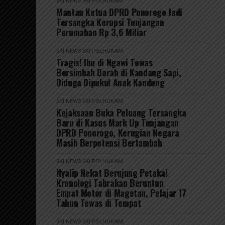
SKI NEWS
SKI POLHUKAM
Mantan Ketua DPRD Ponorogo Jadi
Tersangka Korupsi Tunjangan
Perumahan Rp 3,6 Miliar
SKI NEWS
SKI POLHUKAM
Tragis! Ibu di Ngawi Tewas
Bersimbah Darah di Kandang Sapi,
Diduga Dipukul Anak Kandung
SKI NEWS
SKI POLHUKAM
Kejaksaan Buka Peluang Tersangka
Baru di Kasus Mark Up Tunjangan
DPRD Ponorogo, Kerugian Negara
Masih Berpotensi Bertambah
SKI NEWS
SKI POLHUKAM
Nyalip Nekat Berujung Petaka!
Kronologi Tabrakan Beruntun
Empat Motor di Magetan, Pelajar 17
Tahun Tewas di Tempat
SKI NEWS
SKI POLHUKAM