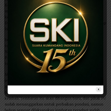
Kecamatan Poncol. Jembatan tersebut, kata Ismidi­­,
merupakan akses vital yang menghubungkan dua
kecamatan,”Jembatan duwet merupakan jembatan
Dinas Pekerja Umum dan sudah berumur 30 tahun,” ucap
Ismadi.
Ismadi memastikan tak ada korban dalam kejadian
tersebut. Hanya, akses jalan Desa Sombo menuju Desa
Ngaglek dan dua kecamatan Poncol dan Kecamatan
Parang untuk sementara ditutup. ” Dalam peristiwa
tersebut, tidak terdapat korban jiwa,” tutur Ismadi.
Muhtar Wahid Kepala Bidang Bina Marga jalan dan
jembatan DPU Kabupaten Magetan mengatakan,
pihaknya sudah mengetahui dengan kondisi jembatan
tersebut sudah waktunya untuk dibangun
kembali.”Jembatan itu akan dibangun baru, dan pihak PU
sudah menanggarkan untuk perbaikan pondasi, namun
belum sempat dilaksanakan jembatan tersebut sudah