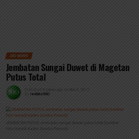
SKI NEWS
Jembatan Sungai Duwet di Magetan
Putus Total
Published
9 tahun ago
on
Mei 5, 2017
By
redaksiSKI
JEMBATAN PUTUS:Jembatan sungai duwet putus total.(sumber
foto:Ismadi Kades Sombo Poncol)