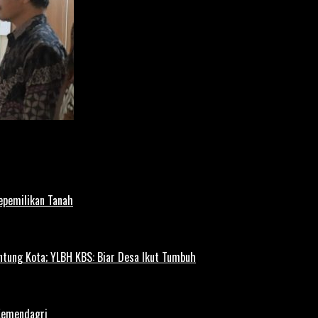
Kepemilikan Tanah
ntung Kota; YLBH KBS: Biar Desa Ikut Tumbuh
Kemendagri