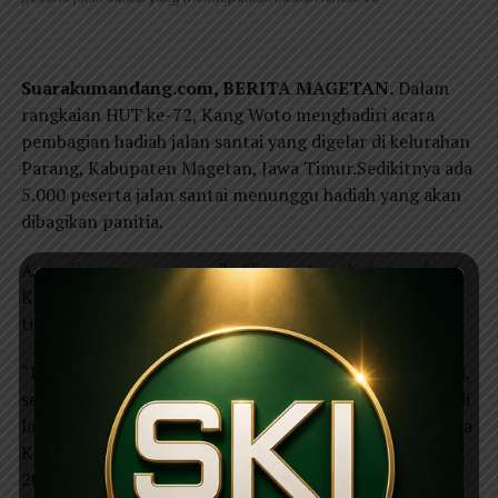
Suarakumandang.com, BERITA MAGETAN.
Dalam
rangkaian HUT ke-72, Kang Woto menghadiri acara
pembagian hadiah jalan santai yang digelar di kelurahan
Parang, Kabupaten Magetan, Jawa Timur.Sedikitnya ada
5.000 peserta jalan santai menunggu hadiah yang akan
dibagikan panitia.
Antusiasme warga mengikuti acara tersebut, membuat
Kang Woto dan rombonganya merasa terharu seperti
tidak percaya.
“Luar biasa antusiasme masyarakat Parang Magetan ini,
semangatnya hebat, dari pagi sudah ramai berkumpul di
lapangan bersama keluarga dan teman-temannya,” kata
Kang Woto bakal calon bupati Magetan periode 2018-
2023.