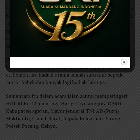
Nama lengkap kang Woto adalah Suprawoto merupakan
bakal calon (Balon) bupati Magetan yang mendaftarkan
melalui partai PDI Perjuangan, mengaku bangga dengan
masyarkat Parang dan sekitarnya. Dikatakan, ternyata
antosias masyarakat Parang untuk mengikuti lomba
dalam memperingati HUT RI ke 72 masih sangat tinggi.
Dalam acara jalan santai ini, Kang Woto memberikan
hadiah dooprize unag tunai satu juta rupiah, dan lemari
es. Sementara hadiah utama adalah satu unit sepeda
motor bebek dan banyak lagi hadiah lainnya.
Sementara itu dalam acara jalan santai memperingati
HUT RI Ke 72 hadir juga Harigotoyo anggota DPRD
Kabupaten agetan, Mayor jenderal TNI AD (Purn)
Muktianto, Camat Barat, Kepala Keluarhan Parang,
Polsek Parang.
Cahyo.