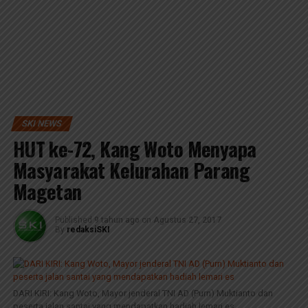
SKI NEWS
HUT ke-72, Kang Woto Menyapa
Masyarakat Kelurahan Parang
Magetan
Published
9 tahun ago
on
Agustus 27, 2017
By
redaksiSKI
DARI KIRI: Kang Woto, Mayor jenderal TNI AD (Purn) Muktianto dan
peserta jalan santai yang mendapatkan hadiah lemari es