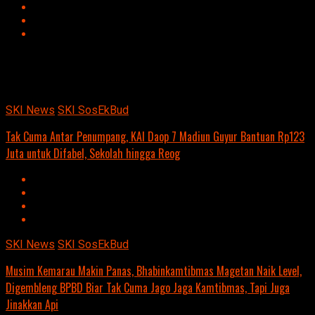
Advertisement
script async
src=https://suarakumandang.com/wp-
content/uploads/2024/04/kominfo-magetan-2024OIO.jpg""
SKI News
SKI SosEkBud
Tak Cuma Antar Penumpang, KAI Daop 7 Madiun Guyur Bantuan Rp123
Juta untuk Difabel, Sekolah hingga Reog
SKI News
SKI SosEkBud
Musim Kemarau Makin Panas, Bhabinkamtibmas Magetan Naik Level,
Digembleng BPBD Biar Tak Cuma Jago Jaga Kamtibmas, Tapi Juga
Jinakkan Api