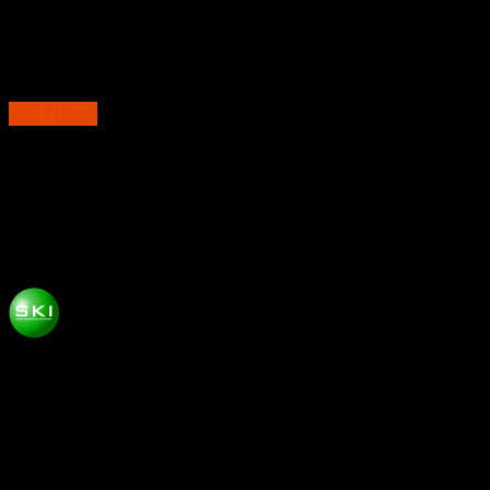
SKI News
Pangayoman : Maraknya Pelanggaran
Pemasangan Reklame di Magetan
Diperlukan Sosialisasi
Published
9 tahun ago
on
Agustus 27, 2017