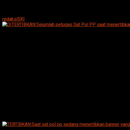
By
redaksiSKI
DITERTIBKAN:Sejumlah petugas Sat Pol PP saat menertibkan b
Suarakumandang.com, BERITA MAGETAN.
Maraknya
reklame liar di kabupaten Magetan, Jawa Timur masih
menjadi pekerjaan rumah pemerintah Kabupaten Magetan.
Hal ini terbukti dari sejumlah reklame yang melintang
maupun dipaku di pohon masih banyak ditemukan di
sejumlah titik di Magetan.Minggu,(27/08/2017).
Pangayoman anggota DPRD Kabupaten Magetan
mengatakan, pihaknya berharap pemerintah kabupaten
Magetan untuk segera melakukan sosialisasi perda tentang
ketertiban umum. “Pelanggaran terus terjadi karena
masyarakat kurang tahunya peraturan,”ujarnya.