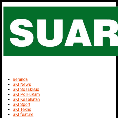
Beranda
SKI News
SKI SosEkBud
SKI PolHuKam
SKI Kesehatan
SKI Sport
SKI Tekno
SKI feature