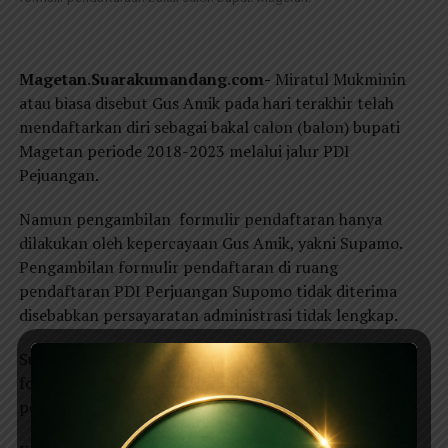
Magetan.Suarakumandang.com-
Miratul Mukminin
atau biasa disebut Gus Amik pada hari terakhir telah
mendaftarkan diri sebagai bakal calon (balon) bupati
Magetan periode 2018-2023 melalui jalur PDI
Pejuangan.
Namun pengambilan formulir pendaftaran hanya
dilakukan oleh kepercayaan Gus Amik, yakni Supamo.
Pengambilan formulir pendaftaran di ruang
pendaftaran PDI Perjuangan Supomo tidak diterima
disebabkan persayaratan administrasi tidak lengkap.
Supamo mengaku tidak tahu kalau pengambilan
formulir pendaftaran sebagai balon bupati sesuai
peraturan panitia harus membayar senilai Rp 5 juta.