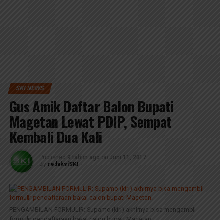
SKI NEWS
Gus Amik Daftar Balon Bupati
Magetan Lewat PDIP, Sempat
Kembali Dua Kali
Published
9 tahun ago
on
Juni 11, 2017
By
redaksiSKI
PENGAMBILAN FORMULIR: Supamo (kiri) akhirnya bisa mengambil
formulir pendaftaraan bakal calon bupati Magetan.