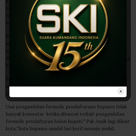
Karena tidak membawa dan pada waktu itu merupakan
hari terakhir pendaftaraan pengambilan formulir
terpaksa Supamo harus kembali untuk mengambil
administrasi yang belum di bawa.
Parmin salah satu anggota penitia pendaftaran
mengatakan, pihak panitia tidak bisa menerima karena
salah satu administrasi yang paling penting tidak
dibawa.” Dia pulang untuk melengkapi administrasi yang
belum dibawa,”ujarnya.Sabtu,(10/06/2017).
Selang beberapa kemudian Supamo kembali dengan
membawa persyaratan yang telah ditetapkan panitia
pendaftaraan.
Usai pengambilan formulir pendaftaraan Supamo tidak
banyak komentar ketika ditanyai terkait pengambilan
formulir pendaftaran balon bupati.” Pak Amik lagi diluar
kota,”kata Supamo sambil lari kecil menuju mobil.