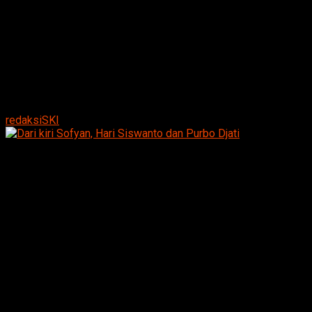
9 tahun ago
on
Juni 11, 2017
By
redaksiSKI
Dari kiri Sofyan, Hari Siswanto dan Purbo Djati
Magetan.Suarakumandang.com-
Hari Siswanto
merupakan anggota DPRD Kabupaten Magetan akhirnya
memberanikan diri mendaftarkan sebagai bakal calon
(balon ) wakil bupati Magetan periode 2018-2023 dikantor
DPC PDI Perjuangan Kabupaten Magetan.
Pendaftaran sebagai bakal calon wakil bupati kali ini
diantar oleh dua pesaingnya dalam kompentisi pemilihan
kepala daerah dan wakil kepala daerah kabupaten Magetan