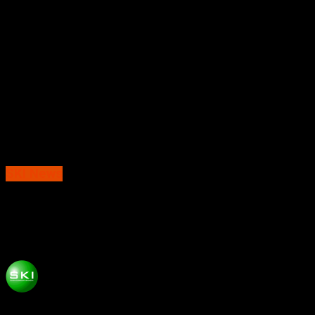
SKI News
Hari Siswanto Daftar Balon Wakil Bupati
Magetan Diantar Sofyan dan Probo Djati
Published