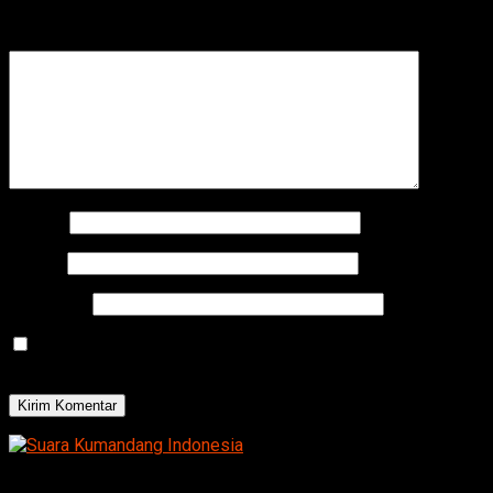
ditandai
*
Komentar
*
Nama
*
Email
*
Situs Web
Simpan nama, email, dan situs web saya pada peramban
ini untuk komentar saya berikutnya.