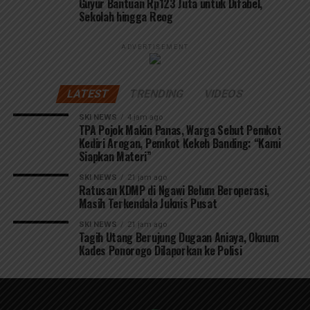
Guyur Bantuan Rp123 Juta untuk Difabel,
Sekolah hingga Reog
ADVERTISEMENT
LATEST
TRENDING
VIDEOS
SKI NEWS
4 jam ago
TPA Pojok Makin Panas, Warga Sebut Pemkot
Kediri Arogan, Pemkot Kekeh Banding: “Kami
Siapkan Materi”
SKI NEWS
21 jam ago
Ratusan KDMP di Ngawi Belum Beroperasi,
Masih Terkendala Juknis Pusat
SKI NEWS
21 jam ago
Tagih Utang Berujung Dugaan Aniaya, Oknum
Kades Ponorogo Dilaporkan ke Polisi