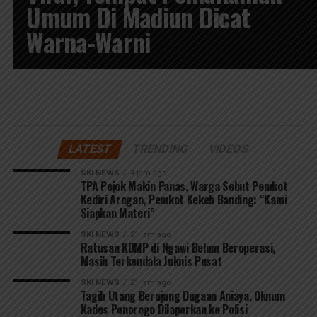
Umum Di Madiun Dicat
Warna-Warni
LATEST
TRENDING
VIDEOS
SKI NEWS
4 jam ago
TPA Pojok Makin Panas, Warga Sebut Pemkot
Kediri Arogan, Pemkot Kekeh Banding: “Kami
Siapkan Materi”
SKI NEWS
21 jam ago
Ratusan KDMP di Ngawi Belum Beroperasi,
Masih Terkendala Juknis Pusat
SKI NEWS
21 jam ago
Tagih Utang Berujung Dugaan Aniaya, Oknum
Kades Ponorogo Dilaporkan ke Polisi