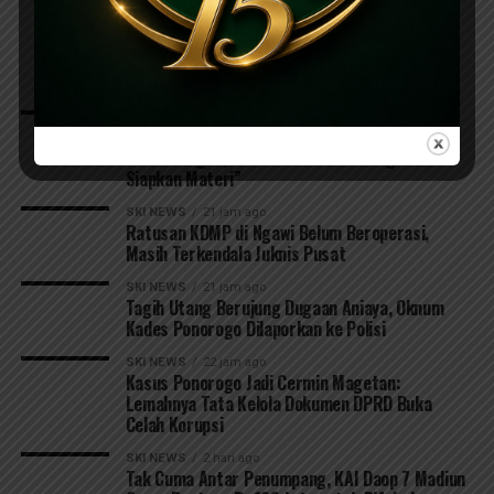
LATEST
POPULAR
VIDEOS
SKI NEWS
4 jam ago
TPA Pojok Makin Panas, Warga Sebut Pemkot
Kediri Arogan, Pemkot Kekeh Banding: “Kami
Siapkan Materi”
SKI NEWS
21 jam ago
Ratusan KDMP di Ngawi Belum Beroperasi,
Masih Terkendala Juknis Pusat
SKI NEWS
21 jam ago
Tagih Utang Berujung Dugaan Aniaya, Oknum
Kades Ponorogo Dilaporkan ke Polisi
SKI NEWS
22 jam ago
Kasus Ponorogo Jadi Cermin Magetan:
Lemahnya Tata Kelola Dokumen DPRD Buka
Celah Korupsi
SKI NEWS
2 hari ago
Tak Cuma Antar Penumpang, KAI Daop 7 Madiun