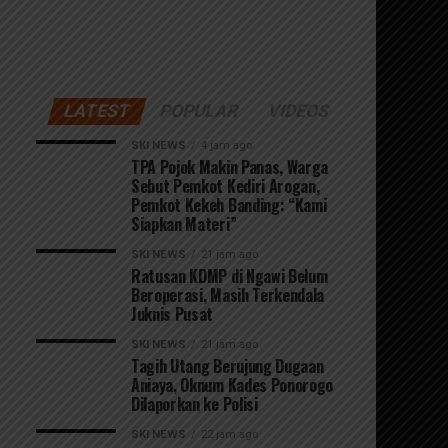
LATEST
POPULAR
VIDEOS
SKI NEWS
4 jam ago
TPA Pojok Makin Panas, Warga
Sebut Pemkot Kediri Arogan,
Pemkot Kekeh Banding: “Kami
Siapkan Materi”
SKI NEWS
21 jam ago
Ratusan KDMP di Ngawi Belum
Beroperasi, Masih Terkendala
Juknis Pusat
SKI NEWS
21 jam ago
Tagih Utang Berujung Dugaan
Aniaya, Oknum Kades Ponorogo
Dilaporkan ke Polisi
SKI NEWS
22 jam ago