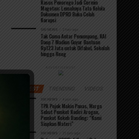
Kasus Ponorogo Jadi Cermin
Magetan: Lemahnya Tata Kelola
Dokumen DPRD Buka Celah
Korupsi
SKI NEWS
2 hari ago
Tak Cuma Antar Penumpang, KAI
Daop 7 Madiun Guyur Bantuan
Rp123 Juta untuk Difabel, Sekolah
hingga Reog
ADVERTISEMENT
LATEST
TRENDING
VIDEOS
SKI NEWS
4 jam ago
TPA Pojok Makin Panas, Warga
Sebut Pemkot Kediri Arogan,
Pemkot Kekeh Banding: “Kami
Siapkan Materi”
SKI NEWS
21 jam ago