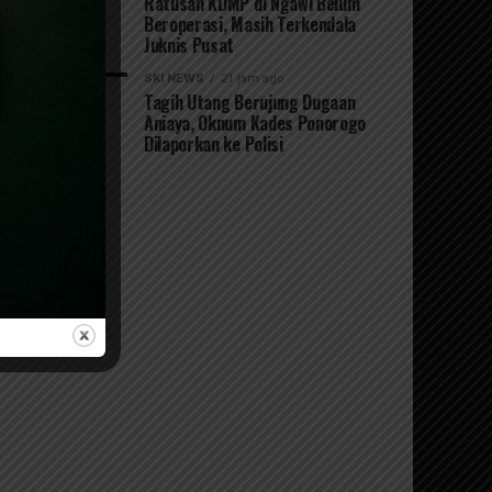
Ratusan KDMP di Ngawi Belum
Beroperasi, Masih Terkendala
Juknis Pusat
SKI NEWS
21 jam ago
Tagih Utang Berujung Dugaan
Aniaya, Oknum Kades Ponorogo
Dilaporkan ke Polisi