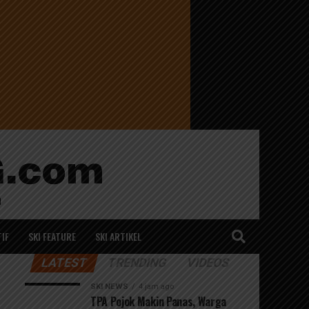
IF
SKI FEATURE
SKI ARTIKEL
LATEST
TRENDING
VIDEOS
SKI NEWS
4 jam ago
TPA Pojok Makin Panas, Warga