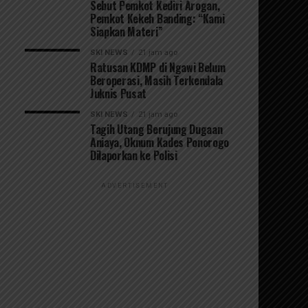
Sebut Pemkot Kediri Arogan,
Pemkot Kekeh Banding: “Kami
Siapkan Materi”
SKI NEWS
21 jam ago
Ratusan KDMP di Ngawi Belum
Beroperasi, Masih Terkendala
Juknis Pusat
SKI NEWS
21 jam ago
Tagih Utang Berujung Dugaan
Aniaya, Oknum Kades Ponorogo
Dilaporkan ke Polisi
ADVERTISEMENT