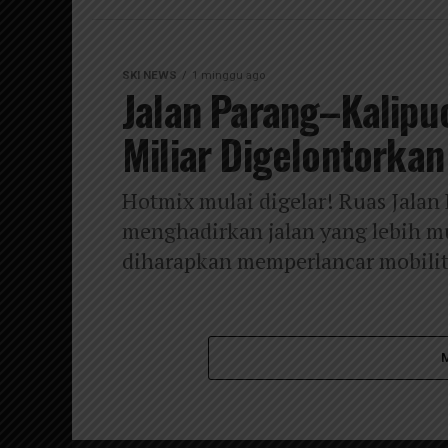
SKI NEWS
1 minggu ago
Jalan Parang–Kalipu
Miliar Digelontorka
Hotmix mulai digelar! Ruas Jalan
menghadirkan jalan yang lebih m
diharapkan memperlancar mobilit