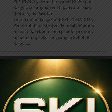
PENETAPAN: Dimulainya MPLS Sekolah
Rakyat, sekaligus penetapan calon siswa.
(Foto: Agus Basuki)
Suarakumandang.com,BERITA MADIUN
Pemerintah Kabupaten (Pemkab) Madiun
menyatakan komitmen penuhnya untuk
mendukung keberlangsungan Sekolah
Rakyat...
 Kawal 99 Calon Warga
nan Dijaga Tetap Kondusif
ersonel Polres Magetan memberikan
u IKS PI Kera Sakti Cabang Magetan agar
uhi aturan lalu lintas,...