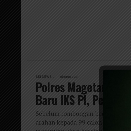
SKI NEWS
1 minggu ago
Polres Magetan Full
Baru IKS PI, Perjala
Sebelum rombongan berangkat, p
arahan kepada 99 calon warga bar
mengutamakan keselamatan, memat