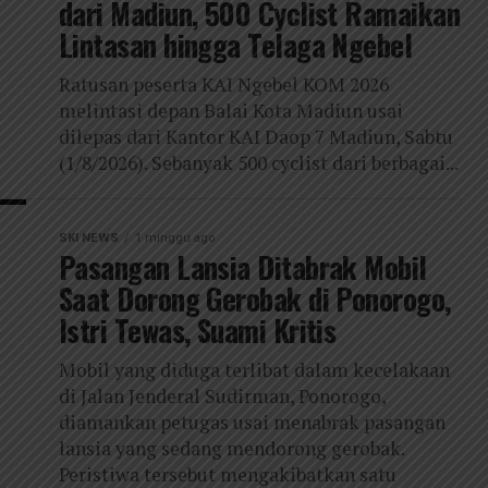
dari Madiun, 500 Cyclist Ramaikan
Lintasan hingga Telaga Ngebel
Ratusan peserta KAI Ngebel KOM 2026
melintasi depan Balai Kota Madiun usai
dilepas dari Kantor KAI Daop 7 Madiun, Sabtu
(1/8/2026). Sebanyak 500 cyclist dari berbagai...
SKI NEWS
1 minggu ago
Pasangan Lansia Ditabrak Mobil
Saat Dorong Gerobak di Ponorogo,
Istri Tewas, Suami Kritis
Mobil yang diduga terlibat dalam kecelakaan
di Jalan Jenderal Sudirman, Ponorogo,
diamankan petugas usai menabrak pasangan
lansia yang sedang mendorong gerobak.
Peristiwa tersebut mengakibatkan satu