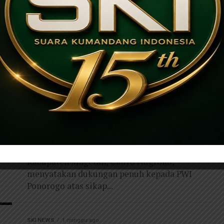
SKI NEWS
1 minggu ago
Ketua PWI Magetan Nyatakan
Dukungan Penuh untuk PWI
Ponorogo, Soroti Dugaan
Penghalangan Tugas Jurnalistik
Kerua PWI Magetan Cahyo Nugroho.
Suarakumandang.com. BERITA PONOROGO .
Ketua Persatuan Wartawan Indonesia (PWI)
Kabupaten Magetan, Cahyo Nugroho,
menyatakan dukungan penuh kepada PWI
Ponorogo atas sikap...
SKI NEWS
1 minggu ago