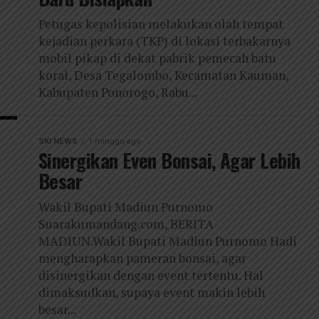
Petugas kepolisian melakukan olah tempat
kejadian perkara (TKP) di lokasi terbakarnya
mobil pikap di dekat pabrik pemecah batu
koral, Desa Tegalombo, Kecamatan Kauman,
Kabupaten Ponorogo, Rabu...
SKI NEWS
1 minggu ago
Sinergikan Even Bonsai, Agar Lebih
Besar
Wakil Bupati Madiun Purnomo
Suarakumandang.com, BERITA
MADIUN.Wakil Bupati Madiun Purnomo Hadi
mengharapkan pameran bonsai, agar
disinergikan dengan event tertentu. Hal
dimaksudkan, supaya event makin lebih
besar...