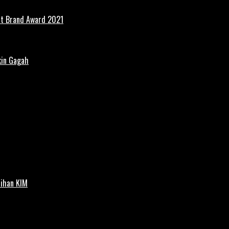
st Brand Award 2021
kin Gagah
tihan KIM