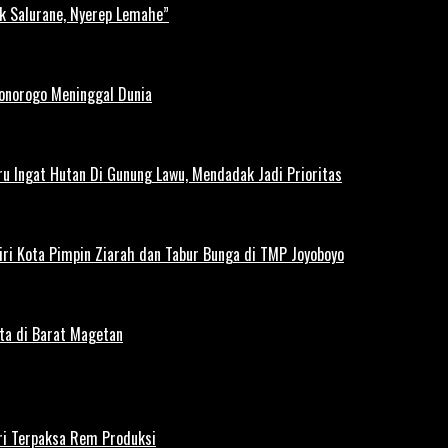
k Salurane, Nyerep Lemahe”
Ponorogo Meninggal Dunia
u Ingat Hutan Di Gunung Lawu, Mendadak Jadi Prioritas
iri Kota Pimpin Ziarah dan Tabur Bunga di TMP Joyoboyo
rta di Barat Magetan
iri Terpaksa Rem Produksi