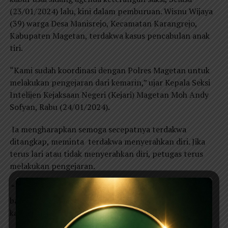
(23/01/2024) lalu, kini dalam pemburuan. Wisnu Wijaya
(39) warga Desa Manisrejo, Kecamatan Karangrejo,
Kabupaten Magetan, terdakwa kasus pencabulan anak
tiri.
“Kami sudah koordinasi dengan Polres Magetan untuk
melakukan pengejaran dari kemarin,” ujar Kepala Seksi
Intelijen Kejaksaan Negeri (Kejari) Magetan Moh Andy
Sofyan, Rabu (24/01/2024).
Ia mengharapkan semoga secepatnya terdakwa
ditangkap, meminta terdakwa menyerahkan diri. Jika
terus lari atau tidak menyerahkan diri, petugas terus
melakukan pengejaran.
“Percuma kabur, dihidupnya jadi tidak tenang. Mohon
bantuan doanya, semoga terdakwa segera tertangkap,”
kata Moh Andy kepada jurnalis suarakumandang.com.