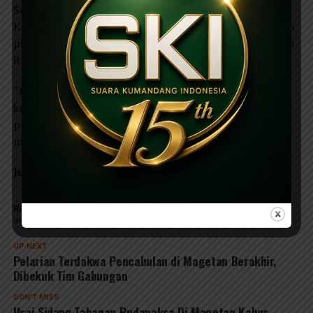
Sementara itu, Kasi Humas Polres Magetan AKP Budi
Kuncahyo membenarkan adanya koordinasi kedua belah
pihak terkait hal itu. Koordinasi langsung dilakukan hari
itu juga (kemarin).
“Bahkan, kami juga melakukan olah TKP, meminta
keterangan saksi, investigasi terhadap petugas
pengamanan atau pengawalan tahanan. Kami juga
membentuk unit khusus pengejaran,” pungkasnya.
Jurnalis: Tim.
RELATED TOPICS:
BERITA MAGETAN
DALAM
DI MAGETAN
KABUR
MASIH
PENGEJARAN
TAHANAN RUDAPAKSA
UP NEXT
Pelarian Terdakwa Pencabulan di Magetan Berakhir,
Dibekuk Tim Gabungan
DON'T MISS
Usai Sidang,Tahanan Rudapaksa Di Magetan Kabur