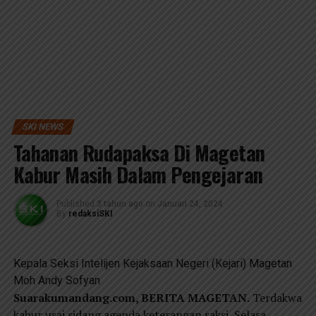
SKI NEWS
Tahanan Rudapaksa Di Magetan
Kabur Masih Dalam Pengejaran
Published
3 tahun ago
on
Januari 24, 2024
By
redaksiSKI
Kepala Seksi Intelijen Kejaksaan Negeri (Kejari) Magetan
Moh Andy Sofyan
Suarakumandang.com, BERITA MAGETAN.
Terdakwa
kabur usai sidang agenda keterangan saksi, Selasa