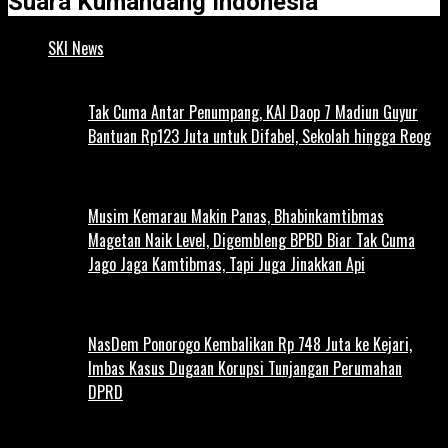
Suara Kumandang Indonesia
SKI News
Tak Cuma Antar Penumpang, KAI Daop 7 Madiun Guyur
Bantuan Rp123 Juta untuk Difabel, Sekolah hingga Reog
Musim Kemarau Makin Panas, Bhabinkamtibmas
Magetan Naik Level, Digembleng BPBD Biar Tak Cuma
Jago Jaga Kamtibmas, Tapi Juga Jinakkan Api
NasDem Ponorogo Kembalikan Rp 748 Juta ke Kejari,
Imbas Kasus Dugaan Korupsi Tunjangan Perumahan
DPRD