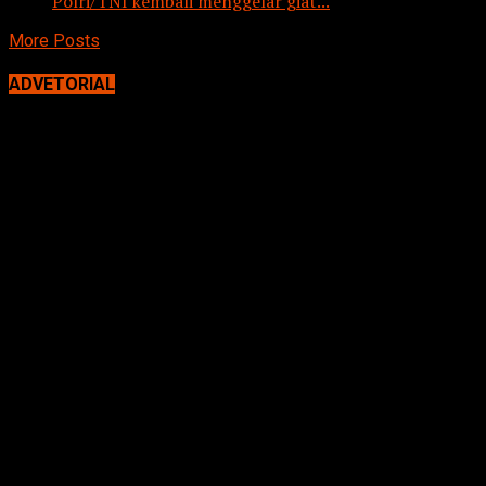
Polri/TNI kembali menggelar giat...
More Posts
ADVETORIAL