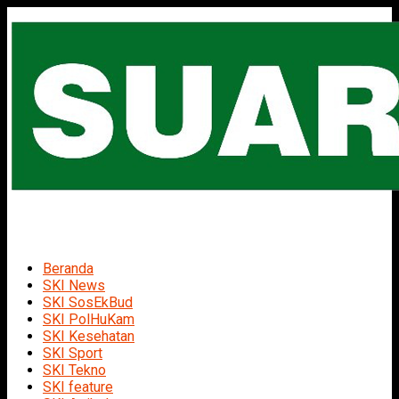
Beranda
SKI News
SKI SosEkBud
SKI PolHuKam
SKI Kesehatan
SKI Sport
SKI Tekno
SKI feature