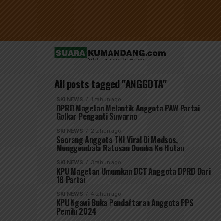
All posts tagged "ANGGOTA"
SKI NEWS
1 tahun ago
DPRD Magetan Melantik Anggota PAW Partai
Golkar Penganti Suwarno
SKI NEWS
2 tahun ago
Seorang Anggota TNI Viral Di Medsos,
Menggembala Ratusan Domba Ke Hutan
SKI NEWS
3 tahun ago
KPU Magetan Umumkan DCT Anggota DPRD Dari
18 Partai
SKI NEWS
4 tahun ago
KPU Ngawi Buka Pendaftaran Anggota PPS
Pemilu 2024