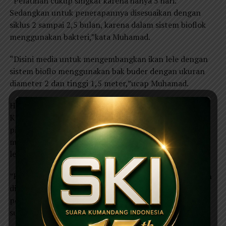
“Pelatihan cukup singkat karena hanya 5 hari.
Sedangkan untuk penerapannya disesuaikan dengan
siklus 2 sampai 2,5 bulan, karena dalam sistem bioflok
menggunakan bakteri,”kata Muhamad.
“Disini media untuk mengembangkan ikan lele dengan
sistem bioflo menggunakan bak buder dengan ukuran
diameter 2 dan tinggi 1,5 meter,”ucap Muhamad.
Herison balai pelatihan dan penyuluhan perikanan
Kabupaten Banyuwangi, Jawa Timur mengatakan
pihaknya melakukan pelatihan di Magetan untuk
memberikan ilmu tentang bagimana cara ternak iklan
lele yang lebih moderen dan efisiensi.
”Kami berharap dalam peltihan ini kelompok perikanan
di Kabupaten Magetan bisa menerapkan cara
pembudidaya benih ikan lele,”kata Herison kepada
suarakumandang.Selasa,(07/08/2018).