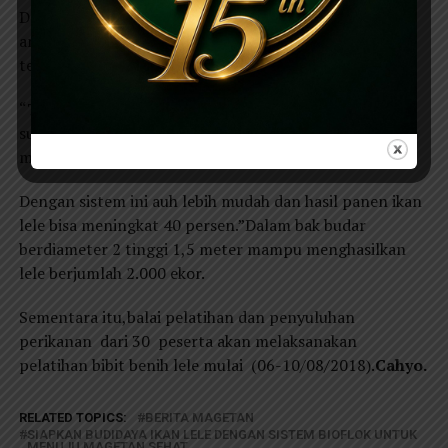
Dalam sistem bioflok peternak ikan dapat menekan
anggaran, karena pada umumnya setelah panen air
tersebut diganti atau dibuang.
“Tapi dengan sistem ini air tidak perlu dibuang karena
sudah baketri yang sebelumnya kita berikan sebelum
memasukan bibit benih lele,”terang Herison.
Dengan sistem ini auh lebih mudah dan hasil panen ikan
lele bisa meningkat 40 persen.”Dalam bak budar
berdiameter 2 tinggi 1,5 meter mampu menghasilkan
lele berjumlah 2.000 ekor.
Sementara itu,balai pelatihan dan penyuluhan
perikanan dari 30 peserta akan melaksanakan
pelatihan bibit benih lele mulai (06-10/08/2018).
Cahyo.
RELATED TOPICS:
BERITA MAGETAN
SIAPKAN BUDIDAYA IKAN LELE DENGAN SISTEM BIOFLOK UNTUK
MENUJU MAGETAN SEHAT