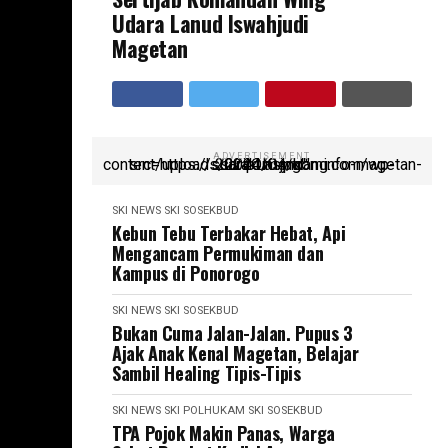
Udara Lanud Iswahjudi
Magetan
ADVERTISEMENT
script async src=https://suarakumandang.com/wp-content/uploads/2024/04/kominfo-magetan-2024OIO.jpg""
SKI NEWS
SKI SOSEKBUD
Kebun Tebu Terbakar Hebat, Api
Mengancam Permukiman dan
Kampus di Ponorogo
SKI NEWS
SKI SOSEKBUD
Bukan Cuma Jalan-Jalan. Pupus 3
Ajak Anak Kenal Magetan, Belajar
Sambil Healing Tipis-Tipis
SKI NEWS
SKI POLHUKAM
SKI SOSEKBUD
TPA Pojok Makin Panas, Warga