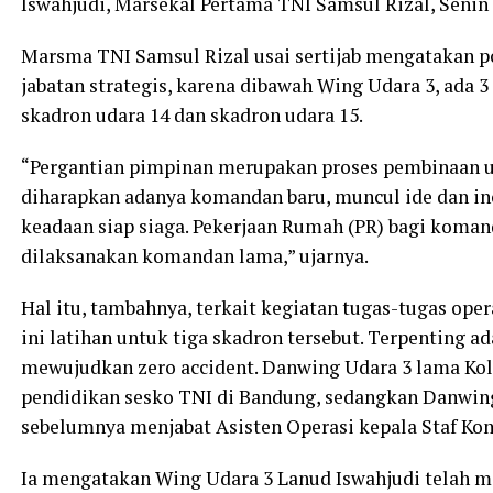
Iswahjudi, Marsekal Pertama TNI Samsul Rizal, Senin 
Marsma TNI Samsul Rizal usai sertijab mengatakan 
jabatan strategis, karena dibawah Wing Udara 3, ada 3
skadron udara 14 dan skadron udara 15.
“Pergantian pimpinan merupakan proses pembinaan u
diharapkan adanya komandan baru, muncul ide dan in
keadaan siap siaga. Pekerjaan Rumah (PR) bagi koma
dilaksanakan komandan lama,” ujarnya.
Hal itu, tambahnya, terkait kegiatan tugas-tugas ope
ini latihan untuk tiga skadron tersebut. Terpenting
mewujudkan zero accident. Danwing Udara 3 lama Kol
pendidikan sesko TNI di Bandung, sedangkan Danwing
sebelumnya menjabat Asisten Operasi kepala Staf Kom
Ia mengatakan Wing Udara 3 Lanud Iswahjudi telah 