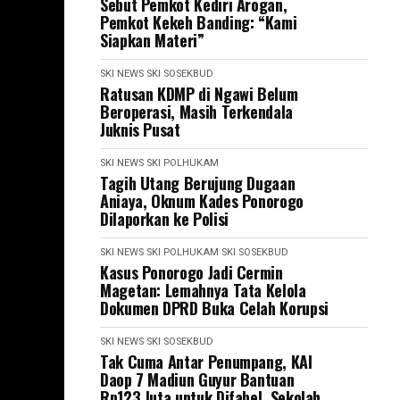
Sebut Pemkot Kediri Arogan,
Pemkot Kekeh Banding: “Kami
Siapkan Materi”
SKI NEWS
SKI SOSEKBUD
Ratusan KDMP di Ngawi Belum
Beroperasi, Masih Terkendala
Juknis Pusat
SKI NEWS
SKI POLHUKAM
Tagih Utang Berujung Dugaan
Aniaya, Oknum Kades Ponorogo
Dilaporkan ke Polisi
SKI NEWS
SKI POLHUKAM
SKI SOSEKBUD
Kasus Ponorogo Jadi Cermin
Magetan: Lemahnya Tata Kelola
Dokumen DPRD Buka Celah Korupsi
SKI NEWS
SKI SOSEKBUD
Tak Cuma Antar Penumpang, KAI
Daop 7 Madiun Guyur Bantuan
Rp123 Juta untuk Difabel, Sekolah