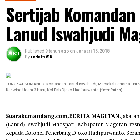
Sertijab Komandan
Lanud Iswahjudi M
Published
9 tahun ago
on
Januari 15, 2018
By
redaksiSKI
TONGKAT KOMANDO: Komandan Lanud Iswahjudi, Marsekal Pertama TNI Sa
Danwing Udara 3 baru, Kol Pnb Djoko Hadipurwanto.
(foto:Ratno)
Suarakumandang.com,BERITA MAGETAN.
Jabata
(Lanud) Iswahjudi Maospati, Kabupaten Magetan resm
kepada Kolonel Penerbang Djoko Hadipurwanto. Sera