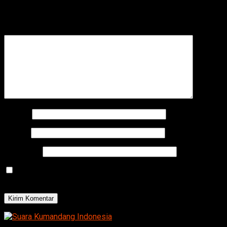
Alamat email Anda tidak akan dipublikasikan.
Ruas yang wajib
ditandai
*
Komentar
*
Nama
*
Email
*
Situs Web
Simpan nama, email, dan situs web saya pada peramban
ini untuk komentar saya berikutnya.