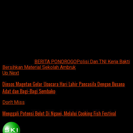
Kini pihak sekolah hanya bisa berharap adanya penangan
dari pemerintah daerah untuk melakukan perbaikan
gedung sekolah.
Sebab saat ini kegiatan belajar mengajar siswa tk sangat
tidak efektif karena dua kelas digabung menjadi satu
gedung. Itu pun dengan kondisi ruangan yang sempit.
Jurnalis: Tim.
Related Topics:
BERITA PONOROGO
Polisi Dan TNI Kerja Bakti
Bersihkan Material Sekolah Ambruk
Up Next
Dinsos Magetan Gelar Upacara Hari Lahir Pancasila Dengan Busana
Adat dan Bagi-Bagi Sembako
Don't Miss
Menggali Potensi Belut Di Ngawi, Melalui Cooking Fish Festival