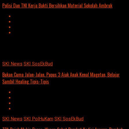
Polisi Dan TNI Kerja Bakti Bersihkan Material Sekolah Ambruk
Advertisement
script async
src=https://suarakumandang.com/wp-
content/uploads/2024/04/kominfo-magetan-2024OIO.jpg""
SKI News
SKI SosEkBud
Bukan Cuma Jalan-Jalan. Pupus 3 Ajak Anak Kenal Magetan, Belajar
Sambil Healing Tipis-Tipis
SKI News
SKI PolHuKam
SKI SosEkBud