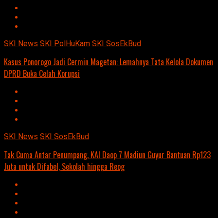
SKI News
SKI PolHuKam
SKI SosEkBud
Kasus Ponorogo Jadi Cermin Magetan: Lemahnya Tata Kelola Dokumen
DPRD Buka Celah Korupsi
SKI News
SKI SosEkBud
Tak Cuma Antar Penumpang, KAI Daop 7 Madiun Guyur Bantuan Rp123
Juta untuk Difabel, Sekolah hingga Reog