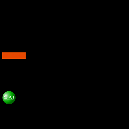
SKI News
Polisi Dan TNI Kerja Bakti Bersihkan
Material Sekolah Ambruk
Published
3 tahun ago