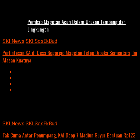
Pemkab Magetan Acuh Dalam Urusan Tambang dan
Lingkungan
SKI News
SKI SosEkBud
Perlintasan KA di Desa Bogorejo Magetan Tetap Dibuka Sementara, Ini
Alasan Kuatnya
Advertisement
script async
src=https://suarakumandang.com/wp-
content/uploads/2024/04/kominfo-magetan-2024OIO.jpg""
SKI News
SKI SosEkBud
Tak Cuma Antar Penumpang, KAI Daop 7 Madiun Guyur Bantuan Rp123