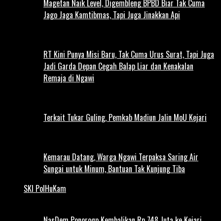
Magetan Naik Level, Digembleng BPBD Biar Tak Cuma
Jago Jaga Kamtibmas, Tapi Juga Jinakkan Api
RT Kini Punya Misi Baru, Tak Cuma Urus Surat, Tapi Juga
Jadi Garda Depan Cegah Balap Liar dan Kenakalan
Remaja di Ngawi
Terkait Tukar Guling, Pemkab Madiun Jalin MoU Kejari
Kemarau Datang, Warga Ngawi Terpaksa Saring Air
Sungai untuk Minum, Bantuan Tak Kunjung Tiba
SKI PolHuKam
NasDem Ponorogo Kembalikan Rp 748 Juta ke Kejari,