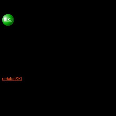
Kuatnya
Published
3 bulan ago
on
Mei 8, 2026
By
redaksiSKI
Suasana penutupan sementara perlintasan kereta api di
wilayah Desa Bogorejo–Kelurahan Tebon, Kecamatan Barat,
Kabupaten Magetan. Warga, pemerintah daerah, dan pihak
PT KAI tampak melakukan koordinasi di lokasi terkait akses