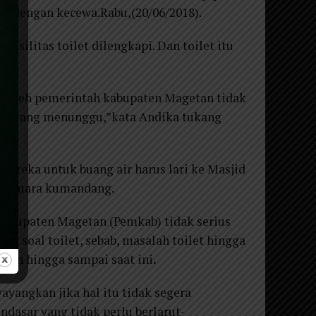
an dengan kecewa.Rabu,(20/06/2018).
fasilitas toilet dilengkapi. Dan toilet itu
n oleh pemerintah kabupaten Magetan tidak
 ada yang menunggu,”kata Andika tukang
Mereka untuk buang air harus lari ke Masjid
da suara kumandang.
kabupaten Magetan (Pemkab) tidak serius
a soal toilet, sebab, masalah toilet hingga
kan hingga sampai saat ini
.
angkan jika hal itu tidak segera
dasar yang tidak perlu berlarut-