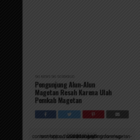
SKI NEWS
SKI SOSEKBUD
Pengunjung Alun-Alun
Magetan Resah Karena Ulah
Pemkab Magetan
ADVERTISEMENT
script async src=https://suarakumandang.com/wp-content/uploads/2024/04/kominfo-magetan-2024OIO.jpg""