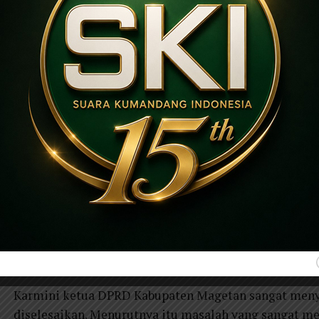
mas terpaksa saya harus lari ke Masjid Agung,”kata A
Warga Parang ini berharap kepada pihak terkait supaya 
segera difungsikan kembali.
Sudah hampir satu bulan toilet umum yang disediaka
dibuka.”Sudah satu bulan mas dikunci soalnya tidak
Pakir alun alun.
“Khususnya para pengunjung mas, banyak yang resah. 
Agung, bahkan ada yang pulang dulu,”terangnya kepa
Semnetara itu, selama ini warga menilai pemerintah 
dalam mengelola alun -alun secara maksimal. khususny
kini masih dalam permasalahan yang belum terselesai
Karmini ketua DPRD Kabupaten Magetan sangat menyay
diselesaikan. Menurutnya itu masalah yang sangat men