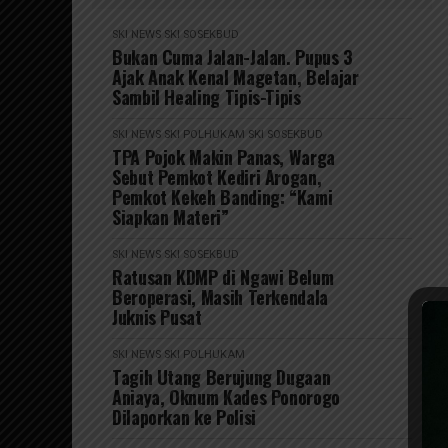
SKI NEWS
SKI SOSEKBUD
Bukan Cuma Jalan-Jalan. Pupus 3
Ajak Anak Kenal Magetan, Belajar
Sambil Healing Tipis-Tipis
SKI NEWS
SKI POLHUKAM
SKI SOSEKBUD
TPA Pojok Makin Panas, Warga
Sebut Pemkot Kediri Arogan,
Pemkot Kekeh Banding: “Kami
Siapkan Materi”
SKI NEWS
SKI SOSEKBUD
Ratusan KDMP di Ngawi Belum
Beroperasi, Masih Terkendala
Juknis Pusat
SKI NEWS
SKI POLHUKAM
Tagih Utang Berujung Dugaan
Aniaya, Oknum Kades Ponorogo
Dilaporkan ke Polisi