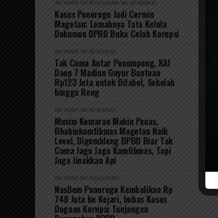
SKI NEWS
SKI POLHUKAM
SKI SOSEKBUD
Kasus Ponorogo Jadi Cermin
Magetan: Lemahnya Tata Kelola
Dokumen DPRD Buka Celah Korupsi
SKI NEWS
SKI SOSEKBUD
Tak Cuma Antar Penumpang, KAI
Daop 7 Madiun Guyur Bantuan
Rp123 Juta untuk Difabel, Sekolah
hingga Reog
SKI NEWS
SKI SOSEKBUD
Musim Kemarau Makin Panas,
Bhabinkamtibmas Magetan Naik
Level, Digembleng BPBD Biar Tak
Cuma Jago Jaga Kamtibmas, Tapi
Juga Jinakkan Api
SKI NEWS
SKI POLHUKAM
NasDem Ponorogo Kembalikan Rp
748 Juta ke Kejari, Imbas Kasus
Dugaan Korupsi Tunjangan