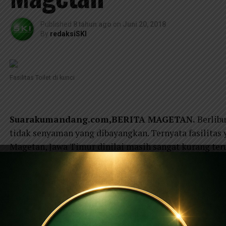
Published
8 tahun ago
on
Juni 20, 2018
By
redaksiSKI
Fasilitas Toilet di kunci
Suarakumandang.com,BERITA MAGETAN.
Berlibu
tidak senyaman yang dibayangkan. Ternyata fasilitas
Magetan, Jawa Timur dinilai masih sangat kurang terut
Sesuai pantuan wartawan suara kumandang, toilet um
Magetan sudah satu bulan ditutup sehingga membuat 
yang kecewa dan untuk buang air harus pergi ke Masji
“Waduh kalau begini caranya gimana ini, kok nggak ada 