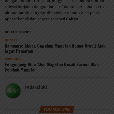
dengan nomor urut dua, hingga acara dimulai sampai
selesai berjalan dengan lancar.Adapun kericuhan ketika
alunan musik dangdut dimainkan namun oleh pihak
aparat kepolisian segera teratasi.
Cahyo.
RELATED TOPICS:
UP NEXT
Kampanye Akbar, Cawabup Magetan Nomor Urut 2 Ajak
Joget Penonton
DON'T MISS
Pengunjung Alun-Alun Magetan Resah Karena Ulah
Pemkab Magetan
redaksiSKI
YOU MAY LIKE