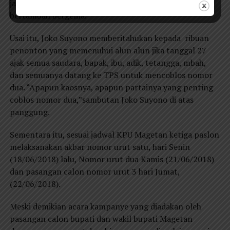
jangan lupa coblos nomor dua”,suasana alun alun
bertambah bergema.
Usai itu, Joko Suyono memberitahukan kepada ribuan
penonton yang memenuhui alun alun jika tanggal 27
ajak semua saudara, bapak, ibu, adik, tetangga, mbah,
dan semuanya datang ke TPS untuk mencoblos nomor
dua. “Apapun kaosnya, apapun partainya yang penting
coblos nomor dua,”sambutan Joko Suyono di atas
panggung.
Sementara itu, sesuai jadwal KPU Magetan ketiga paslon
melaksanakan akbar nomor urut satu, hari Senin
(18/06/2018) lalu, Nomor urut dua Kamis (21/06/2018)
dan pasangan calon nomor urut 3 hari Jumat,
(22/06/2018).
Meski demikian acara kampanye yang diadakan oleh
pasangan calon bupati dan wakil bupati Magetan