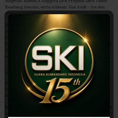
Magetan. Komisi A Anggota DPR Propinsi Jawa Timur
Bambang Juwono, serta relawan Gus Amik – Jos dan
ribuan warga Magetan.
Dalam sambutanya, Gus Amik mengajak ribuan warga
yang memenuhi alun alun Magetan menyuarakan
bersama-sama “Bangun Deso, Bangun Kuto, Noto
Projo”. Seruan ribuan penonton yang menirukan seruan
Gus Amik membuat suasana alun-alun Magetan
semakin meriah.
Acara semakin meriah ketika sembilan artis dangdut
Jawa Timur mulai membawakan lagu dangdut yang
diiringi oleh orkes Melayu Sera.
Ribuan warga yang sedang menonton dengan serentak
menjawab ketika Joko Suyono menyuarakan “Tanggal 27