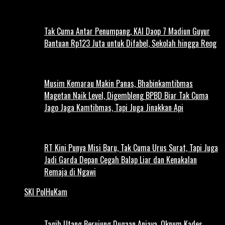
Tak Cuma Antar Penumpang, KAI Daop 7 Madiun Guyur
Bantuan Rp123 Juta untuk Difabel, Sekolah hingga Reog
Musim Kemarau Makin Panas, Bhabinkamtibmas
Magetan Naik Level, Digembleng BPBD Biar Tak Cuma
Jago Jaga Kamtibmas, Tapi Juga Jinakkan Api
RT Kini Punya Misi Baru, Tak Cuma Urus Surat, Tapi Juga
Jadi Garda Depan Cegah Balap Liar dan Kenakalan
Remaja di Ngawi
SKI PolHuKam
Tagih Utang Berujung Dugaan Aniaya, Oknum Kades