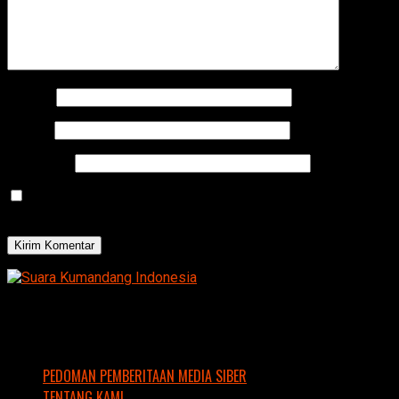
Nama
*
Email
*
Situs Web
Simpan nama, email, dan situs web saya pada peramban
ini untuk komentar saya berikutnya.
PEDOMAN PEMBERITAAN MEDIA SIBER
TENTANG KAMI