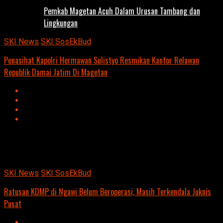
Pemkab Magetan Acuh Dalam Urusan Tambang dan
Lingkungan
SKI News
SKI SosEkBud
Penasihat Kapolri Hermawan Sulistyo Resmikan Kantor Relawan
Republik Damai Jatim Di Magetan
Advertisement
script async
src=https://suarakumandang.com/wp-
content/uploads/2024/04/kominfo-magetan-2024OIO.jpg""
SKI News
SKI SosEkBud
Ratusan KDMP di Ngawi Belum Beroperasi, Masih Terkendala Juknis
Pusat