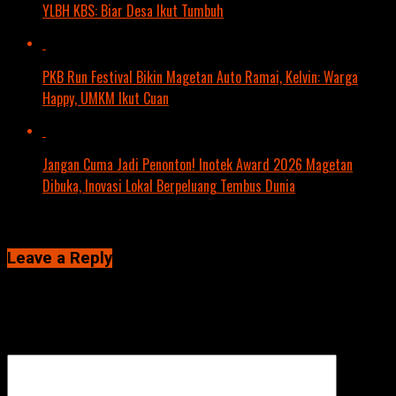
YLBH KBS: Biar Desa Ikut Tumbuh
PKB Run Festival Bikin Magetan Auto Ramai, Kelvin: Warga
Happy, UMKM Ikut Cuan
Jangan Cuma Jadi Penonton! Inotek Award 2026 Magetan
Dibuka, Inovasi Lokal Berpeluang Tembus Dunia
Click to comment
Leave a Reply
Alamat email Anda tidak akan dipublikasikan.
Ruas yang wajib
ditandai
*
Komentar
*