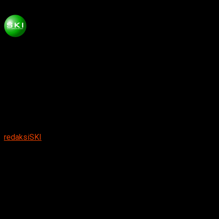
Published
3 tahun ago
on
Mei 1, 2023
By
redaksiSKI
Pemotongan tumpeng oleh Penasihat Kapolri,
Hermawan Sulistyo (kiri) diserahkan kepada
Norman saat acara persemian kantor Relawan
Republik Damai Jawa TImur di Magetan.
Suarakumandang.com, BERITA MAGETAN.
Penasihat