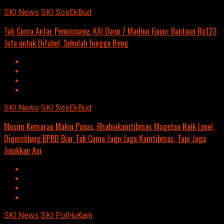
SKI News
SKI SosEkBud
Tak Cuma Antar Penumpang, KAI Daop 7 Madiun Guyur Bantuan Rp123
Juta untuk Difabel, Sekolah hingga Reog
SKI News
SKI SosEkBud
Musim Kemarau Makin Panas, Bhabinkamtibmas Magetan Naik Level,
Digembleng BPBD Biar Tak Cuma Jago Jaga Kamtibmas, Tapi Juga
Jinakkan Api
SKI News
SKI PolHuKam