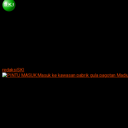
Published
9 tahun ago
on
Juli 22, 2017
By
redaksiSKI
PINTU MASUK:Masuk ke kawasan pabrik gula pagotan Madiun
Madiun.Suarakumandang.com
-Ketel penguapan Pabrik
Gula (PG) Pagotan milik PT Perkebunan Nusantara XI di
Kabupaten Madiun, meledak Jumat (21/07/2017) sekitar
pukul 21.15 WIB, akibatnya 3 orang karyawan mengalami
luka yang cukup serius. “Kami dikejutkan suara ledakan,
spontan sejumlah karyawan berlari menuju lokasi ledakan,”