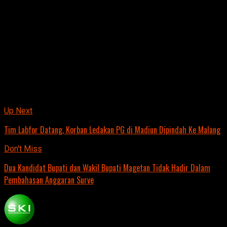
Atas kejadian itu, baik Kasat Reskrim Polres Madiun AKP
Hanif Fatih Wicaksono dan Kapolsek Geger AKP Sumantri
menyatakan belum dapat memastikan penyebab ledakan
tersebut. Garis polisi telah dipasang di lokasi kejadian.
“Kami mengumpulkan keterangan sejumlah saksi dan
menunggu kedatangan Tim Labfor Surabaya,” ujar Kasat
Reskrim.
Basuki.
Related Topics:
Up Next
Tim Labfor Datang, Korban Ledakan PG di Madiun Dipindah Ke Malang
Don't Miss
Dua Kandidat Bupati dan Wakil Bupati Magetan Tidak Hadir Dalam
Pembahasan Anggaran Surve