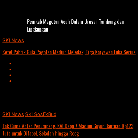
Pemkab Magetan Acuh Dalam Urusan Tambang dan
Lingkungan
SKI News
Ketel Pabrik Gula Pagotan Madiun Meledak, Tiga Karyawan Luka Serius
Advertisement
script async
src=https://suarakumandang.com/wp-
content/uploads/2024/04/kominfo-magetan-2024OIO.jpg""
SKI News
SKI SosEkBud
Tak Cuma Antar Penumpang, KAI Daop 7 Madiun Guyur Bantuan Rp123
Juta untuk Difabel, Sekolah hingga Reog