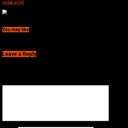
redaksiSKI
Continue Reading
You may like
Click to comment
Leave a Reply
Alamat email Anda tidak akan dipublikasikan.
Ruas yang wajib
ditandai
*
Komentar
*