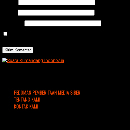
Nama
*
Email
*
Situs Web
Simpan nama, email, dan situs web saya pada peramban
ini untuk komentar saya berikutnya.
PEDOMAN PEMBERITAAN MEDIA SIBER
TENTANG KAMI
KONTAK KAMI
Copyright © 2016 Suara Kumandang Indonesia. Support by
SKI IT Team