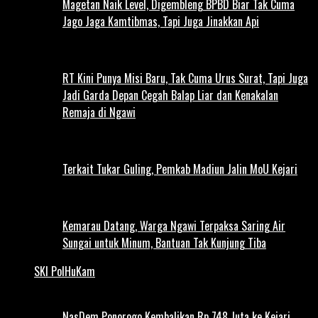
Magetan Naik Level, Digembleng BPBD Biar Tak Cuma
Jago Jaga Kamtibmas, Tapi Juga Jinakkan Api
RT Kini Punya Misi Baru, Tak Cuma Urus Surat, Tapi Juga
Jadi Garda Depan Cegah Balap Liar dan Kenakalan
Remaja di Ngawi
Terkait Tukar Guling, Pemkab Madiun Jalin MoU Kejari
Kemarau Datang, Warga Ngawi Terpaksa Saring Air
Sungai untuk Minum, Bantuan Tak Kunjung Tiba
SKI PolHuKam
NasDem Ponorogo Kembalikan Rp 748 Juta ke Kejari,