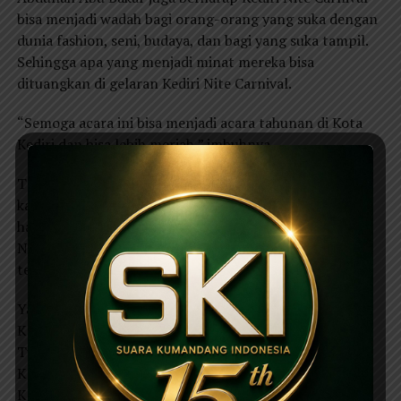
bisa menjadi wadah bagi orang-orang yang suka dengan
dunia fashion, seni, budaya, dan bagi yang suka tampil.
Sehingga apa yang menjadi minat mereka bisa
dituangkan di gelaran Kediri Nite Carnival.
“Semoga acara ini bisa menjadi acara tahunan di Kota
Kediri dan bisa lebih meriah,” imbuhnya.
Tak lupa Wali Kota Kediri juga mengucapkan terima
kasih kepada para delegasi dari luar kota yang bersedia
hadir di Kota Kediri, begitu juga dengan peserta Kediri
Nite Carnival yang telah memberikan penampilan
terbaiknya pada malam hari ini.
Yakni dari Kabupaten Malang, Solo Batik Carnival,
Kabupaten Jembrana, Kabupaten Nganjuk, Kabupaten
Tuban, Kabupaten Kediri, Kabupaten Tulungagung,
Kabupaten Trenggalek, Kabupaten Sumenep,
Kabupaten Ngawi, Kabupaten Madiun, Kota Batu,