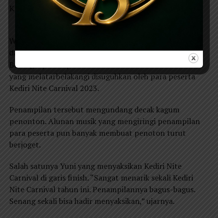
Kabupaten Sampang, dan Kabupaten Pamekasan.
Wali Kota Kediri Abdullah Abu Bakar saat memberi salam
dan menyapa pengunjung
Berbagai penampilan dan kostum menarik serta cerita
yang melatarbelakangi disuguhkan oleh para peserta
Kediri Nite Carnival 2023.
Penampilan tersebut mengundang decak kagum
penonton. Alunan musik yang mengiringi penampilan
para peserta pun banyak membuat penoton turut
berjoget.
Salah satunya Yuni yang menyaksikan Kediri Nite
Carnival di garis finish. “Sangat menarik sekali Kediri
Nite Carnival tahun ini. Penampilannya bagus-bagus.
Senang sekali bisa hadir menyaksikan,” ujarnya.