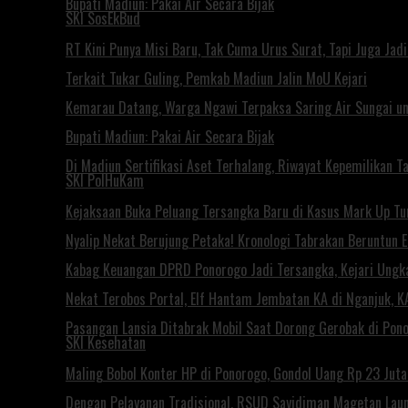
Bupati Madiun: Pakai Air Secara Bijak
SKI SosEkBud
RT Kini Punya Misi Baru, Tak Cuma Urus Surat, Tapi Juga Ja
Terkait Tukar Guling, Pemkab Madiun Jalin MoU Kejari
Kemarau Datang, Warga Ngawi Terpaksa Saring Air Sungai un
Bupati Madiun: Pakai Air Secara Bijak
Di Madiun Sertifikasi Aset Terhalang, Riwayat Kepemilikan T
SKI PolHuKam
Kejaksaan Buka Peluang Tersangka Baru di Kasus Mark Up T
Nyalip Nekat Berujung Petaka! Kronologi Tabrakan Beruntun 
Kabag Keuangan DPRD Ponorogo Jadi Tersangka, Kejari Ungk
Nekat Terobos Portal, Elf Hantam Jembatan KA di Nganjuk, 
Pasangan Lansia Ditabrak Mobil Saat Dorong Gerobak di Ponor
SKI Kesehatan
Maling Bobol Konter HP di Ponorogo, Gondol Uang Rp 23 Jut
Dengan Pelayanan Tradisional, RSUD Sayidiman Magetan Laun