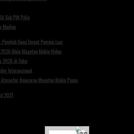
Di Sub PIN Polio
un Madiun
n, Pemkab Sewa Empat Pemain Luar
n 2026 Bikin Magetan Makin Hidup
es 2026 di Ceko
der Internasional
, Atmosfer Kejurprov Magetan Makin Panas
rd 2021