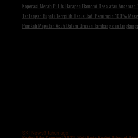
Koperasi Merah Putih: Harapan Ekonomi Desa atau Ancaman T
Tantangan Bupati Terrpilih Harus Jadi Pemimpin 100% Mas
Pemkab Magetan Acuh Dalam Urusan Tambang dan Lingkung
All posts tagged "KEDIRI NITE CARNIVAL 2023"
SKI News
3 tahun ago