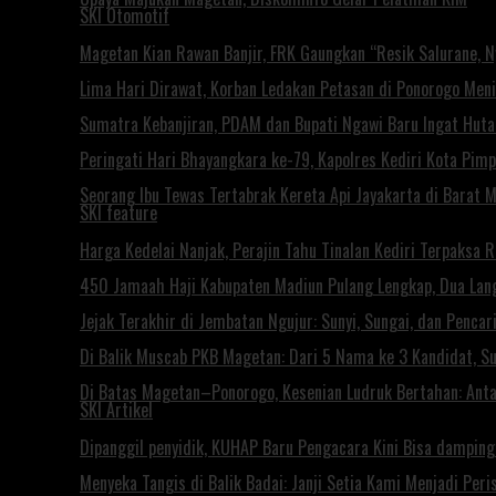
SKI Otomotif
Magetan Kian Rawan Banjir, FRK Gaungkan “Resik Salurane, 
Lima Hari Dirawat, Korban Ledakan Petasan di Ponorogo Men
Sumatra Kebanjiran, PDAM dan Bupati Ngawi Baru Ingat Huta
Peringati Hari Bhayangkara ke-79, Kapolres Kediri Kota Pim
Seorang Ibu Tewas Tertabrak Kereta Api Jayakarta di Barat 
SKI feature
Harga Kedelai Nanjak, Perajin Tahu Tinalan Kediri Terpaksa 
450 Jamaah Haji Kabupaten Madiun Pulang Lengkap, Dua Lan
Jejak Terakhir di Jembatan Ngujur: Sunyi, Sungai, dan Penca
Di Balik Muscab PKB Magetan: Dari 5 Nama ke 3 Kandidat, S
Di Batas Magetan–Ponorogo, Kesenian Ludruk Bertahan: Antar
SKI Artikel
Dipanggil penyidik, KUHAP Baru Pengacara Kini Bisa damping
Menyeka Tangis di Balik Badai: Janji Setia Kami Menjadi Per