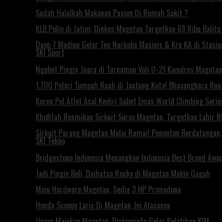
Sudah Halalkah Makanan Pasien Di Rumah Sakit ?
KLB Polio di Jatim, Dinkes Magetan Targetkan 69 Ribu Balita 
Daop 7 Madiun Gelar Tes Narkoba Masinis & Kru KA di Stasi
SKI Sport
Ngebet Pingin Juara di Turnamen Voli U-21 Kapolres Mageta
1.700 Pelari Tumpah Ruah di Jantung Kota! Bhayangkara Ru
Keren Pol Atlet Asal Kediri Sabet Emas World Climbing Seri
Khofifah Resmikan Sirkuit Suryo Magetan, Targetkan Lahir Ri
Sirkuit Parang Magetan Mulai Ramai! Penonton Berdatangan
SKI Tekno
Bridgestone Indonesia Menangkan Indonesia Best Brand Awa
Jadi Pingin Beli, Daihatsu Rocky di Magetan Makin Gagah
Maju Hardware Magetan, Sedia 3 HP Primadona
Honda Scoopy Laris Di Magetan, Ini Alasanya
Upaya Majukan Magetan, Diskominfo Gelar Pelatihan KIM