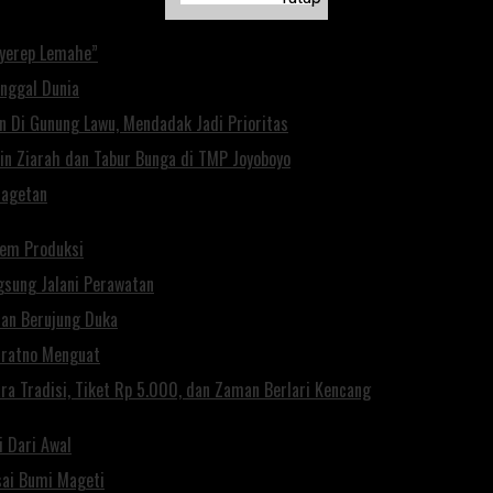
Nyerep Lemahe”
inggal Dunia
n Di Gunung Lawu, Mendadak Jadi Prioritas
pin Ziarah dan Tabur Bunga di TMP Joyoboyo
Magetan
Rem Produksi
gsung Jalani Perawatan
rian Berujung Duka
uratno Menguat
a Tradisi, Tiket Rp 5.000, dan Zaman Berlari Kencang
i Dari Awal
isai Bumi Mageti