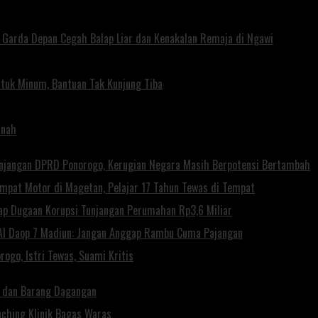
di Garda Depan Cegah Balap Liar dan Kenakalan Remaja di Ngawi
tuk Minum, Bantuan Tak Kunjung Tiba
anah
unjangan DPRD Ponorogo, Kerugian Negara Masih Berpotensi Bertambah
Empat Motor di Magetan, Pelajar 17 Tahun Tewas di Tempat
ap Dugaan Korupsi Tunjangan Perumahan Rp3,6 Miliar
KAI Daop 7 Madiun: Jangan Anggap Rambu Cuma Pajangan
ogo, Istri Tewas, Suami Kritis
a dan Barang Dagangan
ching Klinik Bagas Waras