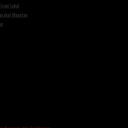
irani Lokal
yarakat Magetan
an