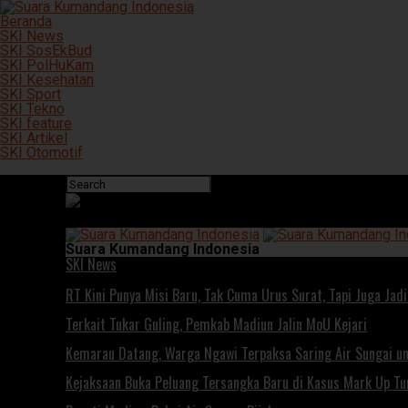
Beranda
SKI News
SKI SosEkBud
SKI PolHuKam
SKI Kesehatan
SKI Sport
SKI Tekno
SKI feature
SKI Artikel
SKI Otomotif
Connect with us
Suara Kumandang Indonesia
SKI News
RT Kini Punya Misi Baru, Tak Cuma Urus Surat, Tapi Juga Ja
Terkait Tukar Guling, Pemkab Madiun Jalin MoU Kejari
Kemarau Datang, Warga Ngawi Terpaksa Saring Air Sungai un
Kejaksaan Buka Peluang Tersangka Baru di Kasus Mark Up T