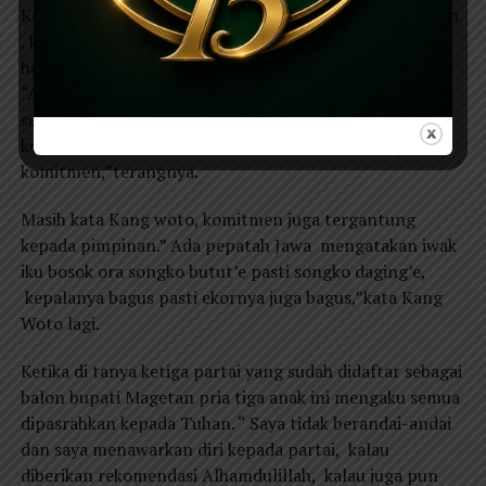
Ketika kabupaten lain kecepatanya sudah 70 Km perjam
, kalau ingin mengejar ketertinggalan tersebut kami
harus menambah kecepatanya minimal 80 km perjam.
“Artinya komponen-komponen yang kurang baik harus
segera diperbaiki. Sementara untuk perbaikan
komponen yang kurang baik itu perlu sebuah
komitmen,”terangnya.
Masih kata Kang woto, komitmen juga tergantung
kepada pimpinan.” Ada pepatah Jawa mengatakan iwak
iku bosok ora songko butut’e pasti songko daging’e,
kepalanya bagus pasti ekornya juga bagus,”kata Kang
Woto lagi.
Ketika di tanya ketiga partai yang sudah didaftar sebagai
balon bupati Magetan pria tiga anak ini mengaku semua
dipasrahkan kepada Tuhan. “ Saya tidak berandai-andai
dan saya menawarkan diri kepada partai, kalau
diberikan rekomendasi Alhamdulillah, kalau juga pun