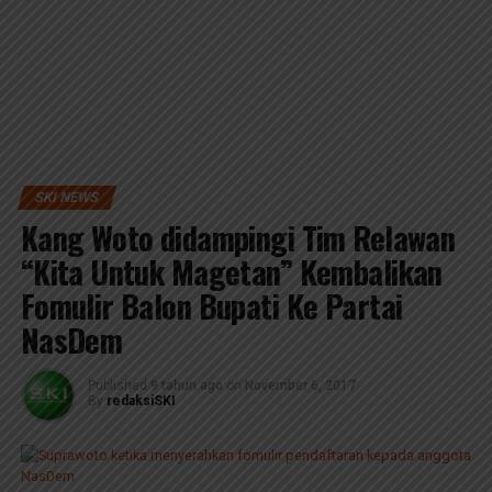
SKI NEWS
Kang Woto didampingi Tim Relawan
“Kita Untuk Magetan” Kembalikan
Fomulir Balon Bupati Ke Partai
NasDem
Published
9 tahun ago
on
November 6, 2017
By
redaksiSKI