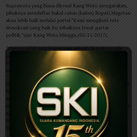
Suprawoto yang biasa dikenal Kang Woto mengatakan,
pihaknya mendaftar bakal calon (balon) Bupati Magetan
akan lebih baik melalui partai.”Kami mengikuti rute
demokrasi yang baik itu sebaiknya lewat partai
politik,”ujar Kang Woto.Minggu,(05/11/2017).
“Karena salah satu komponen sebuah demokrasi ada
partai politik dan partai NasDem adalah salah satu
Partai yang kebetulan mempunyai visi misi yang
sama,”terangnya Kang Woto.
Dijelaskan, kesamaan dari salah satu visi misi dari partai
NasDem pendaftaran bakal calon bupati Magetan tidak
ada mahar.”Visinya sama dengan visi kami yakni tidak
ingin mencari sesuatu di Magetan, bila nanti kami diberi
amanah kami akan memberikan sesuatu supaya
Magetan tidak kalah dengan daerah lain,”terang Kang
Woto.