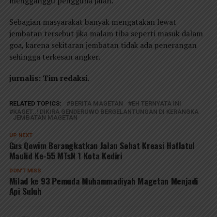
mengganggu pengguna jalan.
Sebagian masyarakat banyak mengatakan lewat
jembatan tersebut jika malam tiba seperti masuk dalam
goa, karena sekitaran jembatan tidak ada penerangan
sehingga terkesan angker.
jurnalis: Tim redaksi
.
RELATED TOPICS:
BERITA MAGETAN
EH TERNYATA INI
KAGET..! DIKIRA GENDERUWO BERGELANTUNGAN DI KERANGKA
JEMBATAN MAGETAN
UP NEXT
Gus Qowim Berangkatkan Jalan Sehat Kreasi Haflatul
Maulid Ke-55 MTsN 1 Kota Kediri
DON'T MISS
Milad ke 93 Pemuda Muhammadiyah Magetan Menjadi
Api Suluh