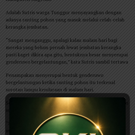
Adalah Sutris warga Tunggur menyayangkan dengan
adanya ranting pohon yang masuk melalui celah-celah
kerangka jembatan.
“Sangat menganggu, apalagi kalau malam hari bagi
mereka yang belum pernah lewat jembatan kerangka
pasti kaget dikira apa gitu, bentuknya besar menyerupai
genderuwo bergelantungan,” kata Sutris sambil tertawa
Penampakan menyerupai bentuk genderuwo
bergelantungan ketika ranting pohon itu terkenal
sorotan lampu kendaraan di malam hari.
Senada yang dikatakan Sutris, warga Babadan Ponorogo
sempat kaget saat pulang dari Parang Magetan.
“Saya sering lewat sini tapi siang. Saat itu saya pulang
malam sekitar jam 10, sempat kaget tak kira apa,