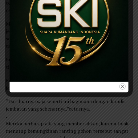
ternyata ranting pohon masuk ke jembatan melalui
celah-celah kerangka,” jelas Budi.
Masih banyak pengendara lainnya saat melintas di
jembatan tersebut,
selain ranting pohon juga kondisi sekitaran jembatan
tak terawat.
Erik warga Lembeyan menilai kondisi jembatan sangat
tidak terawat.
Kondisi jembatan banyak tumbuh rumput dipinggiran
jalan. sehingga membuat nampak tidak dipedulikan.
“Dari luarnya saja seperti ini bagimana dengan kondisi
jembatan yang sebenarnya,”cetusnya.
.
Mereka berharap ada yang membersihkan, karena tidak
menutup kemungkinan ranting pohon tersebut sangat