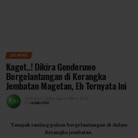
SKI NEWS
Kaget..! Dikira Genderuwo
Bergelantungan di Kerangka
Jembatan Magetan, Eh Ternyata Ini
Published
1 tahun ago
on
Mei 4, 2025
By
redaksiSKI
Tampak ranting pohon bergelantungan di dalam
Kerangka jembatan.