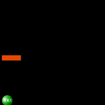
SKI News
23 Desa di 11 Kecamatan Berpotensi
Kumuh, Pemkab Magetan Siapkan Langkah
Prioritas 2027