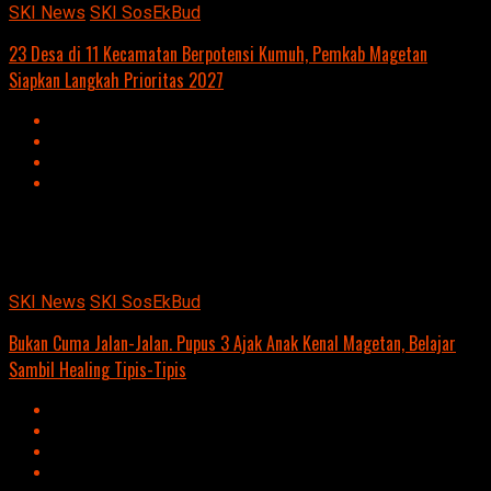
SKI News
SKI SosEkBud
23 Desa di 11 Kecamatan Berpotensi Kumuh, Pemkab Magetan
Siapkan Langkah Prioritas 2027
Advertisement
script async
src=https://suarakumandang.com/wp-
content/uploads/2024/04/kominfo-magetan-2024OIO.jpg""
SKI News
SKI SosEkBud
Bukan Cuma Jalan-Jalan. Pupus 3 Ajak Anak Kenal Magetan, Belajar
Sambil Healing Tipis-Tipis