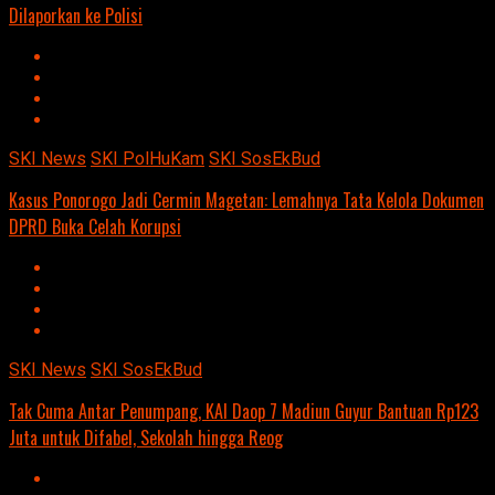
Dilaporkan ke Polisi
SKI News
SKI PolHuKam
SKI SosEkBud
Kasus Ponorogo Jadi Cermin Magetan: Lemahnya Tata Kelola Dokumen
DPRD Buka Celah Korupsi
SKI News
SKI SosEkBud
Tak Cuma Antar Penumpang, KAI Daop 7 Madiun Guyur Bantuan Rp123
Juta untuk Difabel, Sekolah hingga Reog