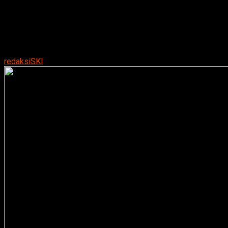
on
Januari 8, 2018
By
redaksiSKI