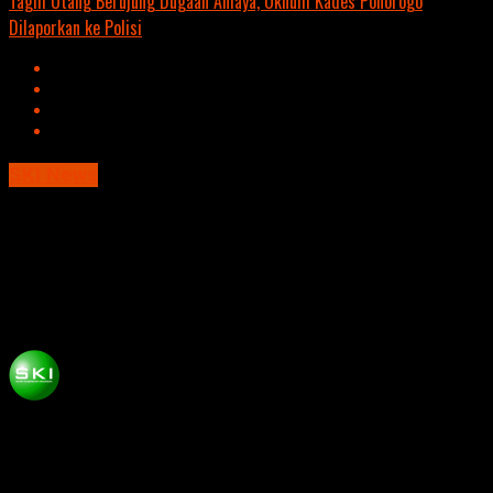
Tagih Utang Berujung Dugaan Aniaya, Oknum Kades Ponorogo
Dilaporkan ke Polisi
SKI News
Hari Pertama Pendaftaran Bakal Pasangan
Calon Bupati dan Wakil Bupati Magetan di
KPU
Published
9 tahun ago