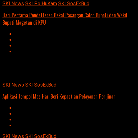
SKI News
SKI PolHuKam
SKI SosEkBud
Hari Pertama Pendaftaran Bakal Pasangan Calon Bupati dan Wakil
Bupati Magetan di KPU
Advertisement
script async
src=https://suarakumandang.com/wp-
content/uploads/2024/04/kominfo-magetan-2024OIO.jpg""
SKI News
SKI SosEkBud
Aplikasi Jempol Mas Har, Beri Kepastian Pelayanan Perijinan
SKI News
SKI SosEkBud