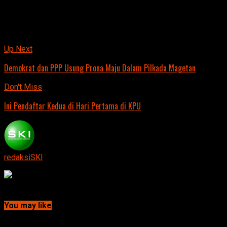
nasib Kabupaten Magetan 5 tahun mendatang,”
pungkasnya.
Rina.
Related Topics:
Up Next
Demokrat dan PPP Usung Prona Maju Dalam Pilkada Magetan
Don't Miss
Ini Pendaftar Kedua di Hari Pertama di KPU
redaksiSKI
Continue Reading
You may like
Click to comment