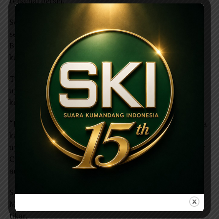
terkenal bersih.
Seperti salah satu warga Kauman Magetan mengaku
senang karena dapat melihat upacara penurunan
Bendera Merah Putih dalam rangka memperingati HUT
ke-77 RI di Alun–alun Magetan dari dekat.
Tujuan mereka hanya ingin melihat dari dekat proses
upacara penurunan Bendera Merah Putih. Rasa
keinginan tahuannya karena kangen ingin melihat.
“Kami sekeluarga ingin melihat upacara bendera karena
kangen, sebab dua tahun kita tidak pernah melihat
upacara bendera yang disebabkan penyebaran penyakit
COVID-19,” tutur Bajaj saat mengantar istri dan
anaknya melihat proses upacara bendera merah putih.
Saking bersihnya hamparan rumput di Alun-alun
Magetan, semua masyarakat rela menonton tanpa alas
tikar.