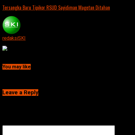
Tersangka Baru Tipikor RSUD Sayidiman Magetan Ditahan
redaksiSKI
Continue Reading
You may like
Click to comment
Leave a Reply
Alamat email Anda tidak akan dipublikasikan.
Ruas yang wajib
ditandai
*
Komentar
*