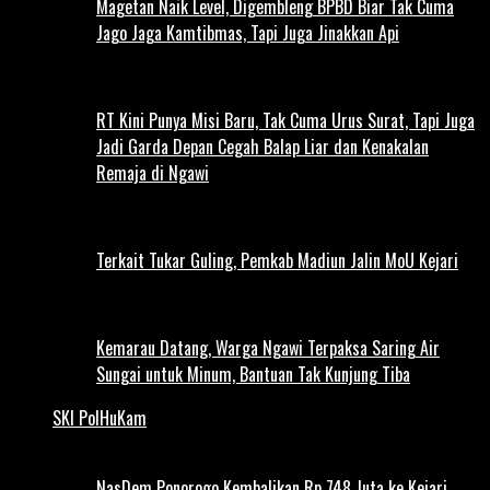
Magetan Naik Level, Digembleng BPBD Biar Tak Cuma
Jago Jaga Kamtibmas, Tapi Juga Jinakkan Api
RT Kini Punya Misi Baru, Tak Cuma Urus Surat, Tapi Juga
Jadi Garda Depan Cegah Balap Liar dan Kenakalan
Remaja di Ngawi
Terkait Tukar Guling, Pemkab Madiun Jalin MoU Kejari
Kemarau Datang, Warga Ngawi Terpaksa Saring Air
Sungai untuk Minum, Bantuan Tak Kunjung Tiba
SKI PolHuKam
NasDem Ponorogo Kembalikan Rp 748 Juta ke Kejari,