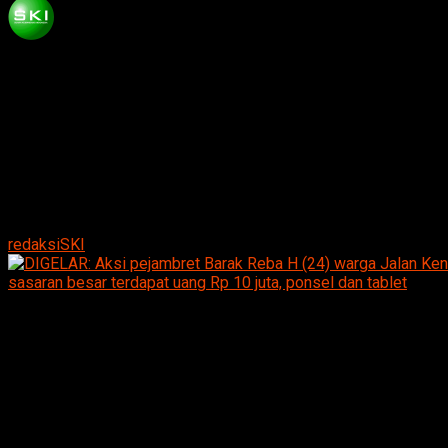
Published
9 tahun ago
on
Juli 24, 2017
By
redaksiSKI
DIGELAR: Aksi pejambret Barak Reba H (24) warga Jalan Kening
sasaran besar terdapat uang Rp 10 juta, ponsel dan tablet
Madiun.Suarakumandang.com-
Barak Reba H (24) warga
Jalan Keningar Kecamatan Manguharjo, Kota Madiun,
berakhir sudah beraksi sebagai jambret. Usai menggasak
satu tas berisikan uang Rp 10 juta, hand phone, tablet dan