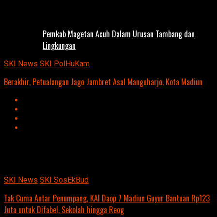
Pemkab Magetan Acuh Dalam Urusan Tambang dan
Lingkungan
SKI News
SKI PolHuKam
Berakhir, Petualangan Jago Jambret Asal Manguharjo, Kota Madiun
Advertisement
script async
src=https://suarakumandang.com/wp-
content/uploads/2024/04/kominfo-magetan-2024OIO.jpg""
SKI News
SKI SosEkBud
Tak Cuma Antar Penumpang, KAI Daop 7 Madiun Guyur Bantuan Rp123
Juta untuk Difabel, Sekolah hingga Reog