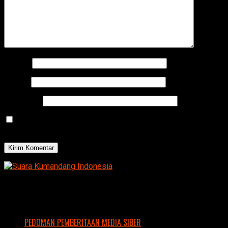
Nama
*
Email
*
Situs Web
Simpan nama, email, dan situs web saya pada peramban
ini untuk komentar saya berikutnya.
PEDOMAN PEMBERITAAN MEDIA SIBER