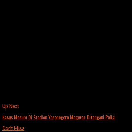
sasaran pengendara motor wanita. Turut disita petugas
dua unit motor dipakai saat beraksi serta hasil pembelian.
“Dia beraksi seorang diri, keliling mencari mangsa. Begitu
lokasi sepi, langsung beraksi,” ujarnya AKP Logos Bintoro
lagi.
Akibat perbuatannya, tersangka dijerat pasal 365 KUHP
pencurian dengan pemberatan dengan ancaman 9 tahun
penjara. Tersangka kini masih menjalani pemeriksaan
intensif di Mapolres Madiun Kota. “Saya beraksi saat
membutuhkan uang, keliling cari sasaran. Aksi ketiga paling
besar dapat uang Rp 10 juta, ponsel, tablet dan lainnya,”
ujar Barak.
Basuki.
Related Topics:
Up Next
Kasus Mesum Di Stadion Yosonegoro Magetan Ditangani Polisi
Don't Miss