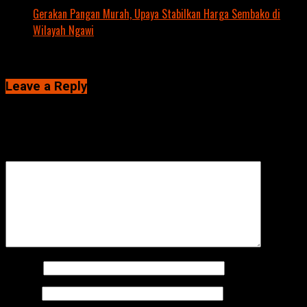
Gerakan Pangan Murah, Upaya Stabilkan Harga Sembako di
Wilayah Ngawi
Click to comment
Leave a Reply
Alamat email Anda tidak akan dipublikasikan.
Ruas yang wajib
ditandai
*
Komentar
*
Nama
*
Email
*