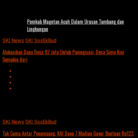
Pemkab Magetan Acuh Dalam Urusan Tambang dan
Lingkungan
SKI News
SKI SosEkBud
Alokasikan Dana Desa 92 Juta Untuk Pavingisasi, Desa Simo Kini
Semakin Asri
Advertisement
script async
src=https://suarakumandang.com/wp-
content/uploads/2024/04/kominfo-magetan-2024OIO.jpg""
SKI News
SKI SosEkBud
Tak Cuma Antar Penumpang, KAI Daop 7 Madiun Guyur Bantuan Rp123