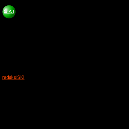
Published
6 tahun ago
on
Juli 7, 2020
By
redaksiSKI
Tinggal sejengkal pavingisasi jalan desa Simo
semakin asri nyaman digunakan warga
Suarakumandang.com,BERITA NGAWI.
Pavingisasi jalan
antar dusun Desa Simo Kecamatan Kwadungan Ngawi
akhirnya terselesaikan meskipun sempat terkendala
pengerjaanya akibat Pandemi COVID 19.