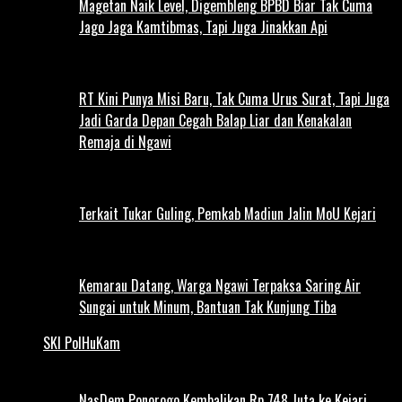
Magetan Naik Level, Digembleng BPBD Biar Tak Cuma
Jago Jaga Kamtibmas, Tapi Juga Jinakkan Api
RT Kini Punya Misi Baru, Tak Cuma Urus Surat, Tapi Juga
Jadi Garda Depan Cegah Balap Liar dan Kenakalan
Remaja di Ngawi
Terkait Tukar Guling, Pemkab Madiun Jalin MoU Kejari
Kemarau Datang, Warga Ngawi Terpaksa Saring Air
Sungai untuk Minum, Bantuan Tak Kunjung Tiba
SKI PolHuKam
NasDem Ponorogo Kembalikan Rp 748 Juta ke Kejari,