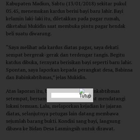
Kabupaten Madiun, Sabtu (13/01/2018) sekitar pukul
05.45, menemukan kardus berisi bayi baru lahir. Bayi
kelamin laki-laki itu, diletakkan pada pagar rumah,
diketahui Mukidin saat membuka pintu pagar hendak
beli suatu diwarung.
“Saya melihat ada kardus diatas pagar, saya dekati
sempat bergerak-gerak dan terdengar tangis. Begitu
katdus dibuka, ternyata berisikan bayi seperti baru lahir.
Spontan, saya laporkan kepada perangkat desa, Babinsa
dan Babinkabtibmas,” jelas Mukidin.
Atas laporan itu, baik Babinsa dan Babinkabtibmas
setempat, bersama bidan desa setempat mendatangi
lokasi temuan. Lalu, melaporkan kejadian ke jajaran
diatas, selanjutnya petugas lain datang membawa
sejumlah barang bukti. Kondisi sang bayi, langsung
dibawa ke Bidan Desa Lasmingsih untuk dirawat.