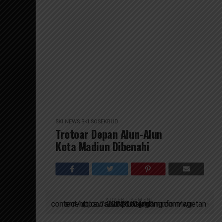
SKI NEWS
SKI SOSEKBUD
Trotoar Depan Alun-Alun
Kota Madiun Dibenahi
ADVERTISEMENT
script async src=https://suarakumandang.com/wp-content/uploads/2024/04/kominfo-magetan-2024OIO.jpg""