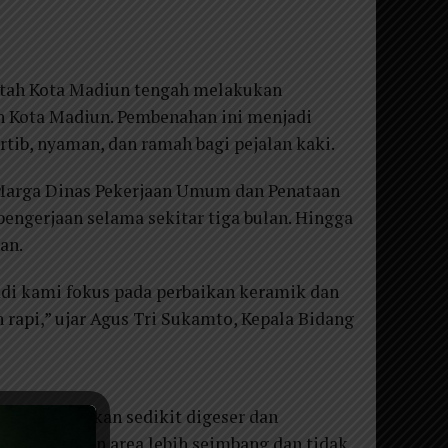
tah Kota Madiun tengah melakukan
lun Kota Madiun. Pembenahan ini menjadi
rtib, nyaman, dan ramah bagi pejalan kaki.
 Marga Dinas Pekerjaan Umum dan Penataan
ngerjaan selama sekitar tiga bulan. Hingga
an.
adi kami fokus pada perbaikan keramik dan
 rapi,” ujar Agus Tri Sukamto, Kepala Bidang
 alun-alun akan sedikit digeser dan
 agar tampilan area lebih seimbang dan tidak