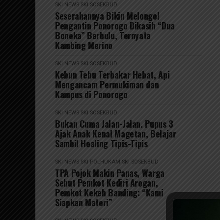
SKI NEWS
SKI SOSEKBUD
Seserahannya Bikin Melongo!
Pengantin Ponorogo Dikasih “Dua
Boneka” Berbulu, Ternyata
Kambing Merino
SKI NEWS
SKI SOSEKBUD
Kebun Tebu Terbakar Hebat, Api
Mengancam Permukiman dan
Kampus di Ponorogo
SKI NEWS
SKI SOSEKBUD
Bukan Cuma Jalan-Jalan. Pupus 3
Ajak Anak Kenal Magetan, Belajar
Sambil Healing Tipis-Tipis
SKI NEWS
SKI POLHUKAM
SKI SOSEKBUD
TPA Pojok Makin Panas, Warga
Sebut Pemkot Kediri Arogan,
Pemkot Kekeh Banding: “Kami
Siapkan Materi”