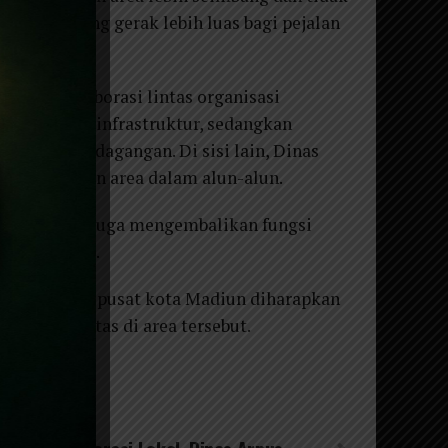
memberi ruang gerak lebih luas bagi pejalan
ibatkan kolaborasi lintas organisasi
truksi dan infrastruktur, sedangkan
 Dinas Perdagangan. Di sisi lain, Dinas
us penataan area dalam alun-alun.
cantik, tapi juga mengembalikan fungsi
 tambah Agus.
-alun, wajah pusat kota Madiun diharapkan
g beraktivitas di area tersebut.
 NEXT