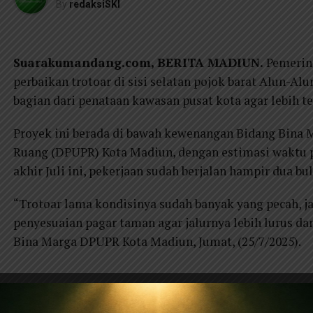
By
redaksiSKI
Suarakumandang.com, BERITA MADIUN.
Pemerin
perbaikan trotoar di sisi selatan pojok barat Alun-A
bagian dari penataan kawasan pusat kota agar lebih te
Proyek ini berada di bawah kewenangan Bidang Bina
Ruang (DPUPR) Kota Madiun, dengan estimasi waktu pe
akhir Juli ini, pekerjaan sudah berjalan hampir dua bul
“Trotoar lama kondisinya sudah banyak yang pecah, j
penyesuaian pagar taman agar jalurnya lebih lurus dan
Bina Marga DPUPR Kota Madiun, Jumat, (25/7/2025).
Menurut Agus, pagar taman di sisi selatan pojok barat
diluruskan sesuai arahan Wali Kota. Hal ini bertujuan