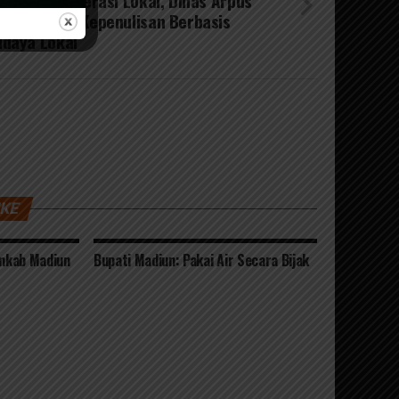
starikan Literasi Lokal, Dinas Arpus
lar Bimtek Kepenulisan Berbasis
daya Lokal
IKE
emkab Madiun
Bupati Madiun: Pakai Air Secara Bijak