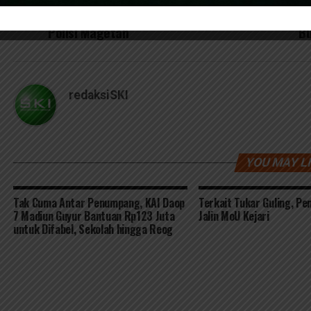
Tertib Berlalu Lintas, Pengendara di
Le
Magetan Dapat Hadiah Menarik dari
ge
Polisi Magetan
Bu
redaksiSKI
YOU MAY L
Tak Cuma Antar Penumpang, KAI Daop
Terkait Tukar Guling, P
7 Madiun Guyur Bantuan Rp123 Juta
Jalin MoU Kejari
untuk Difabel, Sekolah hingga Reog