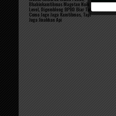
Bhabinkamtibmas Magetan Naik
Level, Digembleng BPBD Biar Tak
Cuma Jago Jaga Kamtibmas, Tapi
Juga Jinakkan Api