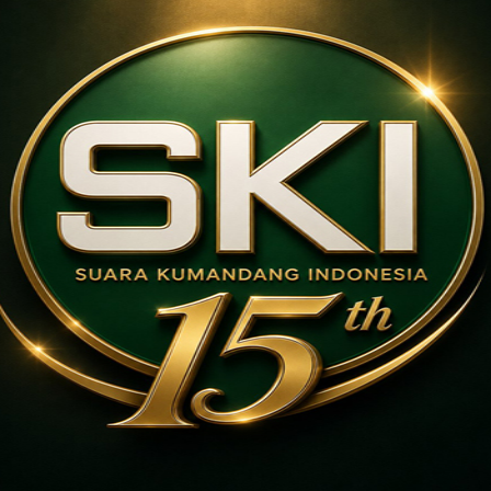
terkesan miring. Trotoar juga akan diperlebar untuk 
kaki.
Selain perbaikan fisik, penataan kawasan ini juga mel
perangkat daerah (OPD). DPUPR menangani aspek kons
penempatan pedagang kaki lima (PKL) disesuaikan oleh
Perumahan dan Kawasan Permukiman (Perkim) mengur
“Semua bersinergi. Penataan ini bukan hanya memper
trotoar sebagai ruang gerak aman bagi pejalan kaki,”
Dengan perbaikan trotoar dan penataan kawasan alun
makin tertata, bersih, dan nyaman bagi masyarakat yan
RELATED TOPICS:
BERITA MADIUN
DON'T MISS
UP