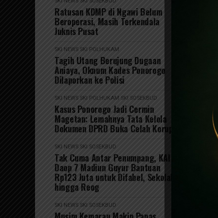
SKI NEWS
SKI SOSEKBUD
Ratusan KDMP di Ngawi Belum
Beroperasi, Masih Terkendala
Juknis Pusat
SKI NEWS
SKI POLHUKAM
Tagih Utang Berujung Dugaan
Aniaya, Oknum Kades Ponorogo
Dilaporkan ke Polisi
SKI NEWS
SKI POLHUKAM
SKI SOSEKBUD
Kasus Ponorogo Jadi Cermin
Magetan: Lemahnya Tata Kelola
Dokumen DPRD Buka Celah Korupsi
SKI NEWS
SKI SOSEKBUD
Tak Cuma Antar Penumpang, KAI
Daop 7 Madiun Guyur Bantuan
Rp123 Juta untuk Difabel, Sekolah
hingga Reog
SKI NEWS
SKI SOSEKBUD
Musim Kemarau Makin Panas,