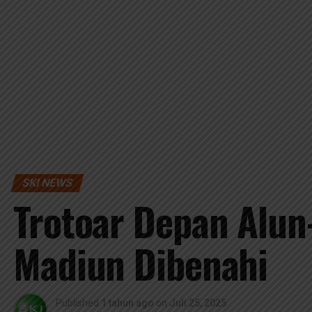
SKI NEWS
Trotoar Depan Alun
Madiun Dibenahi
Published
1 tahun ago
on
Juli 25, 2025